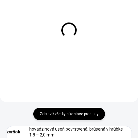
1-3 DNÍ ODOŠLEME
1-4 DNÍ ODOŠLEME
(9 KS)
(>50 PÁR)
Drevená kefa na
Šnúrky do obuvi,
leštenie obuvi
ploché, čierne, 110 cm
€1,20
€1,69
€0,98 bez DPH
€1,37 bez DPH
Do košíka
Zobraziť všetky súvisiace produkty
hovädzinová useň povrstvená, brúsená v hrúbke
zvršok
1,8 – 2,0 mm