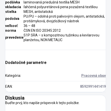
podšívka
laminovaná priedušná textília MESH
vkladacia
ľahčená polyuretánová pena pozažená textíliou
stielka
MESH, antistatická
PU/PU – odolná proti palivovým olejom, antistatická,
podošva
protišmyková, dvojzložkový nástrek
veľkosť
36 – 48
norma
ČSN EN ISO 20345:2012
S1P SRA – s kompozitnou tužinkou a kevlarovou
prevedenie
planžetou, NON METALIC
Dodatočné parametre
Kategória
:
Pracovná obuv
EAN
:
8592991441419
Diskusia
Buďte prvý, kto napíše príspevok k tejto položke.