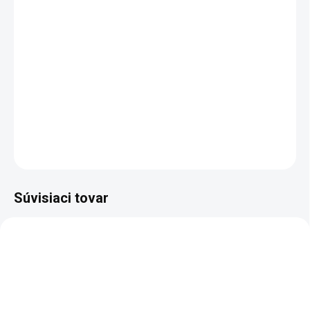
MOŽNOSTI DORUČENIA
−
+
Pridať do košíka
poltopánka bezpečnostná - celokožená, NON METALIC
DETAILNÉ INFORMÁCIE
OPÝTAŤ SA
STRÁŽIŤ
Súvisiaci tovar