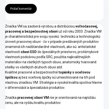
Pridať komentár
Značka VM sa zaoberá výrobou a distribúciou
voľnočasovej,
pracovnej a bezpečnostnej obuvi
už od roku 2003. Značka VM
je charakteristická pre svoju vysokú
technickú a technologickú
úroveň pracovnej obuvi - čo v prípade predávaných produktov
znamená ich nadštandardné vlastnosti, ako sú: antistatické
vlastnosti
obuvi ESD
do špeciálnych priestorov, protišmykové
vlastnosti podošvou podľa SRC, použitia najkvalitnejších
materiálov na všetkých typoch obuvi, anatomicky tvarované
stielky vo všetkých druhoch obuvi atď.
Kvalitné pracovné a bezpečnostné
topánky s oceľovou
špičkou
aj bez oceľovej špičky sú umiestňované na trh pod
vlastnou značkou VM. Stratégia a vysoká kvalita spočíva hlavne
v diferenciácií a špecializácii produktov.
Značka
pracovnej obuvi VM
nie je orientovaná na najnižšiu
cenu, ale na vyššiu kvalitu produktov.