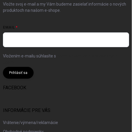
Vložte svoj e-mail a my Vám budeme zasielať informácie o nových
produktoch na našom e-shope.
EMAIL
Vložením e-mailu súhlasíte s
podmienkami ochrany osobných
údajov
Prihlásiť sa
FACEBOOK
INFORMÁCIE PRE VÁS
Vrátenie/výmena/reklamácie
Obchodné podmienky