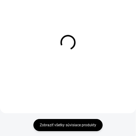
1-4 DNÍ ODOŠLEME
1-4 DNÍ ODOŠLEME
(>50 PÁR)
(>50 PÁR)
Ochranné návleky na
Vložky do obuvi Active
obuv VISITOR, vel. S
gel, modré
(vel. 34 - 38)
€6
€51,76
€4,88 bez DPH
€42,08 bez DPH
Zobraziť všetky súvisiace produkty