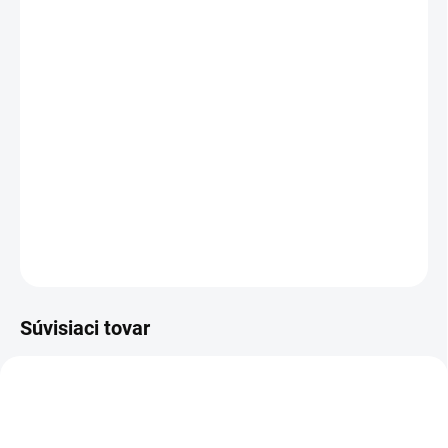
cena:
VEĽKOSŤ
MÔŽEME DORUČIŤ DO:
ZVOĽTE VARIANT
MOŽNOSTI DORUČENIA
−
+
Pridať do košíka
DETAILNÉ INFORMÁCIE
OPÝTAŤ SA
STRÁŽIŤ
Súvisiaci tovar