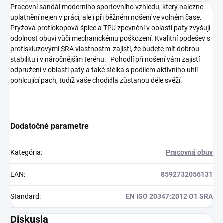
Pracovní sandál moderního sportovního vzhledu, který nalezne
uplatnění nejen v práci, ale i při běžném nošení ve volném čase.
Pryžová protiokopová špice a TPU zpevnění v oblasti paty zvyšují
odolnost obuvi vůči mechanickému poškození. Kvalitní podešev s
protiskluzovými SRA vlastnostmi zajistí, že budete mít dobrou
stabilitu i v náročnějším terénu. Pohodlí při nošení vám zajistí
odpružení v oblasti paty a také stélka s podílem aktivního uhlí
pohlcující pach, tudíž vaše chodidla zůstanou déle svěží.
Dodatočné parametre
Kategória
:
Pracovná obuv
EAN
:
8592732056131
Standard
:
EN ISO 20347:2012 O1 SRA
Diskusia