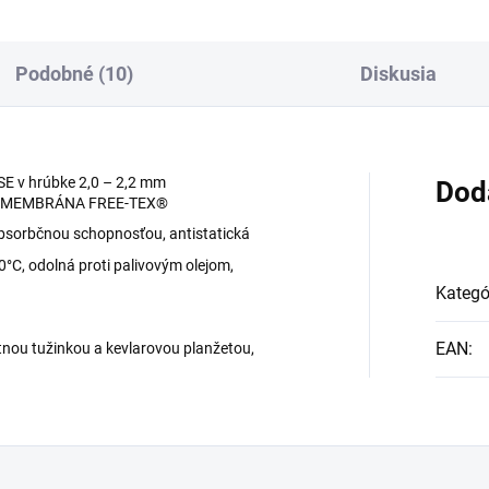
Podobné (10)
Diskusia
E v hrúbke 2,0 – 2,2 mm
Dod
Ná MEMBRÁNA FREE-TEX®
bsorbčnou schopnosťou, antistatická
, odolná proti palivovým olejom,
Kategó
EAN
:
nou tužinkou a kevlarovou planžetou,