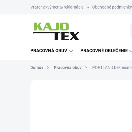
Prejsť
Vrátenie/výmena/reklamácie
Obchodné podmienky
na
obsah
PRACOVNÁ OBUV
PRACOVNÉ OBLEČENIE
Domov
Pracovná obuv
PORTLAND bezpečnos
Neohodnotené
Podrobnosti hodn
-12% ZĽAVA S KÓDOM
KAJOTEX