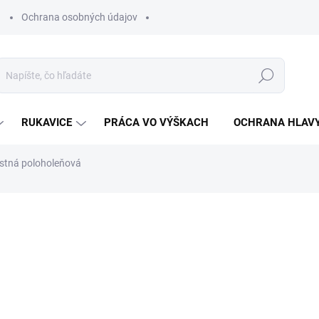
Ochrana osobných údajov
Hľadať
RUKAVICE
PRÁCA VO VÝŠKACH
OCHRANA HLAV
tná poloholeňová
otenia
ZNAČKA:
VM FOOTWEAR
€127,46
€103,63 bez DPH