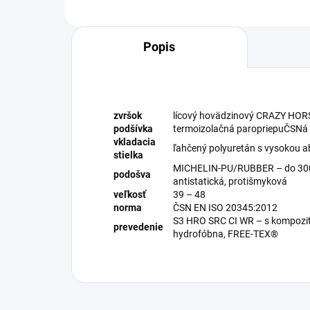
Popis
zvršok
lícový hovädzinový CRAZY HORS
podšívka
termoizolačná paropriepuČS
vkladacia
ľahčený polyuretán s vysokou a
stielka
MICHELIN-PU/RUBBER – do 300°C
podošva
antistatická, protišmyková
veľkosť
39 – 48
norma
ČSN EN ISO 20345:2012
S3 HRO SRC CI WR – s kompozit
prevedenie
hydrofóbna, FREE-TEX®