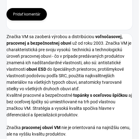
Pridať komentár
Značka VM sa zaoberá výrobou a distribúciou
voľnočasovej,
pracovnej a bezpečnostnej obuvi
už od roku 2003. Značka VM je
charakteristická pre svoju vysokú
technickú a technologickú
úroveň pracovnej obuvi - čo v prípade predávaných produktov
znamená ich nadštandardné vlastnosti, ako sú: antistatické
vlastnosti
obuvi ESD
do špeciálnych priestorov, protišmykové
vlastnosti podošvou podľa SRC, použitia najkvalitnejších
materiálov na všetkých typoch obuvi, anatomicky tvarované
stielky vo všetkých druhoch obuvi atď.
Kvalitné pracovné a bezpečnostné
topánky s oceľovou špičkou
aj
bez oceľovej špičky sú umiestňované na trh pod vlastnou
značkou VM. Stratégia a vysoká kvalita spočíva hlavne v
diferenciácií a špecializácii produktov.
Značka
pracovnej obuvi VM
nie je orientovaná na najnižšiu cenu,
ale na vyššiu kvalitu produktov.