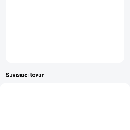
−
+
Pridať do košíka
Sandál bezpečnostný ESD - celokožený, NON METALIC
DETAILNÉ INFORMÁCIE
OPÝTAŤ SA
STRÁŽIŤ
Súvisiaci tovar