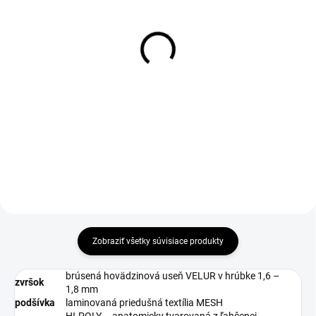
1-4 DNÍ ODOŠLEME
DO 1-4 PRACOVNÝCH DNÍ ODOŠLEME
(>50 PÁR)
(19 KS)
Šnúrky do obuvi
WARRIOR Insole
reflexné, guľaté, 130 cm,
€3,06
čierne
€2,49 bez DPH
€2,97
€2,41 bez DPH
Do košíka
Zobraziť všetky súvisiace produkty
brúsená hovädzinová useň VELUR v hrúbke 1,6 –
zvršok
1,8 mm
podšívka
laminovaná priedušná textília MESH
HI-POLY – anatomicky tvarovaná z ľahčenej