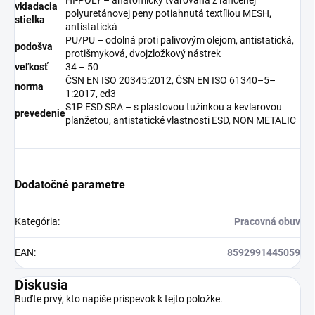
vkladacia
polyuretánovej peny potiahnutá textíliou MESH,
stielka
antistatická
PU/PU – odolná proti palivovým olejom, antistatická,
podošva
protišmyková, dvojzložkový nástrek
veľkosť
34 – 50
ČSN EN ISO 20345:2012, ČSN EN ISO 61340–5–
norma
1:2017, ed3
S1P ESD SRA – s plastovou tužinkou a kevlarovou
prevedenie
planžetou, antistatické vlastnosti ESD, NON METALIC
Dodatočné parametre
Kategória
:
Pracovná obuv
EAN
:
8592991445059
Diskusia
Buďte prvý, kto napíše príspevok k tejto položke.