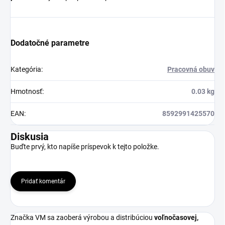
Dodatočné parametre
Kategória
:
Pracovná obuv
Hmotnosť
:
0.03 kg
EAN
:
8592991425570
Diskusia
Buďte prvý, kto napíše príspevok k tejto položke.
Pridať komentár
Značka VM sa zaoberá výrobou a distribúciou
voľnočasovej,