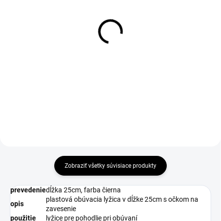
1-3 DNÍ ODOŠLEME
1-4 DNÍ ODOŠLEME
(9 KS)
(27 PÁR)
Drevená kefa na leštenie
Návlek na obuv Visitor
obuvi
Integral S1P, vel. M
€1,20
€54,35
€0,98 bez DPH
€44,19 bez DPH
Do košíka
Zobraziť všetky súvisiace produkty
prevedenie
dĺžka 25cm, farba čierna
plastová obúvacia lyžica v dĺžke 25cm s očkom na
opis
zavesenie
použitie
lyžice pre pohodlie pri obúvaní