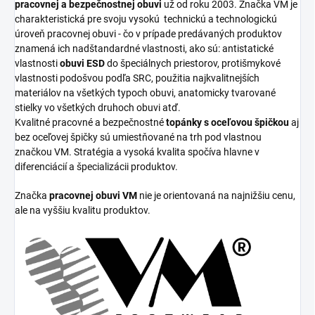
pracovnej a bezpečnostnej obuvi
už od roku 2003. Značka VM je
charakteristická pre svoju vysokú
technickú a technologickú
úroveň pracovnej obuvi - čo v prípade predávaných produktov
znamená ich nadštandardné vlastnosti, ako sú: antistatické
vlastnosti
obuvi ESD
do špeciálnych priestorov, protišmykové
vlastnosti podošvou podľa SRC, použitia najkvalitnejších
materiálov na všetkých typoch obuvi, anatomicky tvarované
stielky vo všetkých druhoch obuvi atď.
Kvalitné pracovné a bezpečnostné
topánky s oceľovou špičkou
aj
bez oceľovej špičky sú umiestňované na trh pod vlastnou
značkou VM. Stratégia a vysoká kvalita spočíva hlavne v
diferenciácií a špecializácii produktov.
Značka
pracovnej obuvi VM
nie je orientovaná na najnižšiu cenu,
ale na vyššiu kvalitu produktov.