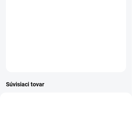
MOŽNOSTI DORUČENIA
−
+
Pridať do košíka
Poloholeňová pracovná obuv - celokožená s membránou - TACTICAL
DETAILNÉ INFORMÁCIE
OPÝTAŤ SA
STRÁŽIŤ
Súvisiaci tovar