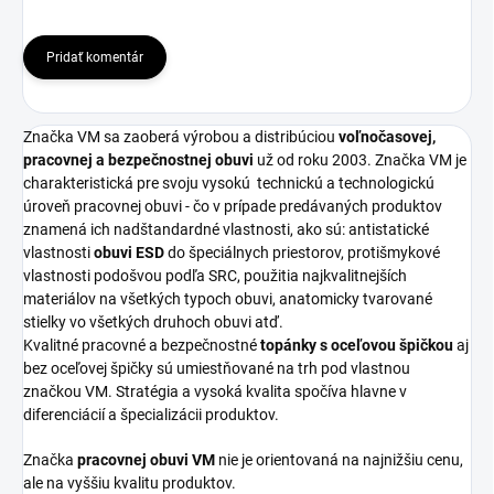
Pridať komentár
Značka VM sa zaoberá výrobou a distribúciou
voľnočasovej,
pracovnej a bezpečnostnej obuvi
už od roku 2003. Značka VM je
charakteristická pre svoju vysokú
technickú a technologickú
úroveň pracovnej obuvi - čo v prípade predávaných produktov
znamená ich nadštandardné vlastnosti, ako sú: antistatické
vlastnosti
obuvi ESD
do špeciálnych priestorov, protišmykové
vlastnosti podošvou podľa SRC, použitia najkvalitnejších
materiálov na všetkých typoch obuvi, anatomicky tvarované
stielky vo všetkých druhoch obuvi atď.
Kvalitné pracovné a bezpečnostné
topánky s oceľovou špičkou
aj
bez oceľovej špičky sú umiestňované na trh pod vlastnou
značkou VM. Stratégia a vysoká kvalita spočíva hlavne v
diferenciácií a špecializácii produktov.
Značka
pracovnej obuvi VM
nie je orientovaná na najnižšiu cenu,
ale na vyššiu kvalitu produktov.