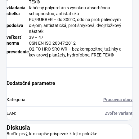
TEX®
vkladacia
ľahčený polyuretán s vysokou absorbčnou
stielka
schopnosťou, antistatická
PU/RUBBER – do 300°C, odolná proti palivovým
podošva
olejom, antistatická, protišmyková, dvojzložkový
nástrek
veľkosť
39 – 47
norma
ČSN EN ISO 20347:2012
O2 FO HRO SRC WR – bez kompozitnej tužinky a
prevedenie
kevlarovej planžety, hydrofóbne, FREE-TEX®
Dodatočné parametre
Kategória
:
Pracovná obuv
EAN
:
Zvoľte variant
Diskusia
Buďte prvý, kto napíše príspevok k tejto položke.