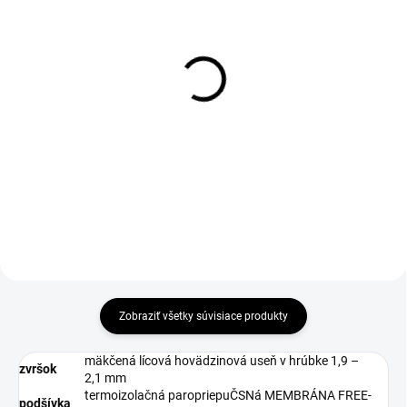
DO 1-4 PRACOVNÝCH DNÍ ODOŠLEME
1-4 DNÍ ODOŠLEME
(>50 KS)
(>50 PÁR)
THERMA Wool Insole 36-
Ochranné návleky na
46
obuv VISITOR, vel. S
(vel. 34 - 38)
€2,69
€51,76
€2,19 bez DPH
€42,08 bez DPH
Do košíka
Zobraziť všetky súvisiace produkty
mäkčená lícová hovädzinová useň v hrúbke 1,9 –
zvršok
2,1 mm
termoizolačná paropriepuČSNá MEMBRÁNA FREE-
podšívka