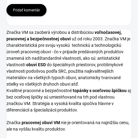
Pridať komentár
Značka VM sa zaoberá výrobou a distribúciou
voľnočasovej,
pracovnej a bezpečnostnej obuvi
už od roku 2003. Značka VM je
charakteristická pre svoju vysokú
technickú a technologickú
úroveň pracovnej obuvi - čo v prípade predávaných produktov
znamená ich nadštandardné vlastnosti, ako sú: antistatické
vlastnosti
obuvi ESD
do špeciálnych priestorov, protišmykové
vlastnosti podošvou podľa SRC, použitia najkvalitnejších
materiálov na všetkých typoch obuvi, anatomicky tvarované
stielky vo všetkých druhoch obuvi atď.
Kvalitné pracovné a bezpečnostné
topánky s oceľovou špičkou
aj
bez oceľovej špičky sú umiestňované na trh pod vlastnou
značkou VM. Stratégia a vysoká kvalita spočíva hlavne v
diferenciácií a špecializácii produktov.
Značka
pracovnej obuvi VM
nie je orientovaná na najnižšiu cenu,
ale na vyššiu kvalitu produktov.