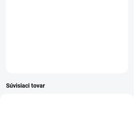
MOŽNOSTI DORUČENIA
−
+
Pridať do košíka
bezpečnostná kotníková obuv - celokožená
DETAILNÉ INFORMÁCIE
OPÝTAŤ SA
STRÁŽIŤ
Súvisiaci tovar