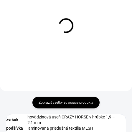
1-4 DNÍ ODOŠLEME
1-4 DNÍ ODOŠLEME
(>50 PÁR)
(27 PÁR)
Vložky do obuvi Active
Návlek na obuv Visitor
gel, modré
Integral S1P, vel. M
€6
€54,35
€4,88 bez DPH
€44,19 bez DPH
Zobraziť všetky súvisiace produkty
hovädzinová useň CRAZY HORSE v hrúbke 1,9 –
zvršok
2,1 mm
podšívka
laminovaná priedušná textília MESH