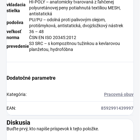
HI-POLY – anatomicky tvarovaná z ľahčenej
vkladacia
polyuretánovej peny potiahnutá textíliou MESH,
stielka
antistatická
PU/PU – odolná proti palivovým olejom,
podošva
protišmyková, antistatická, dvojzložkový nástrek
veľkosť
36 – 48
norma
ČSN EN ISO 20345:2012
S3 SRC – s kompozitnou tužinkou a kevlarovou
prevedenie
planžetou, hydrofóbna
Dodatočné parametre
Kategória
:
Pracovná obuv
EAN
:
8592991439997
Diskusia
Buďte prvý, kto napíše príspevok k tejto položke.