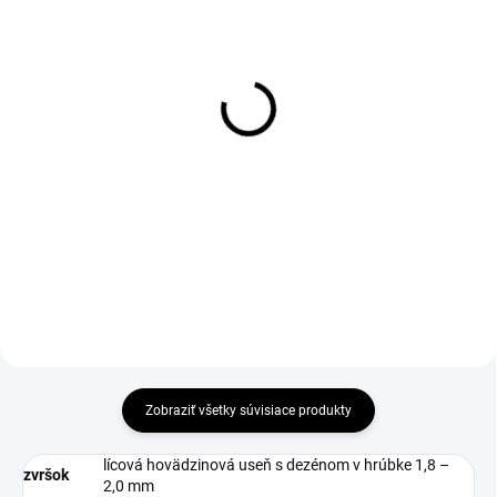
1-4 DNÍ ODOŠLEME
DO 1-4 PRACOVNÝCH DNÍ ODOŠLEME
(>50 PÁR)
(>50 KS)
Vložky do obuvi Active
ACTIVA ESD Insole
gel, modré
€9,28
€6
€7,54 bez DPH
€4,88 bez DPH
Zobraziť všetky súvisiace produkty
lícová hovädzinová useň s dezénom v hrúbke 1,8 –
zvršok
2,0 mm