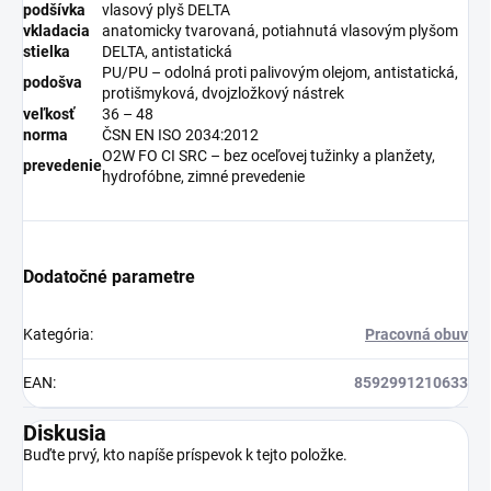
podšívka
vlasový plyš DELTA
vkladacia
anatomicky tvarovaná, potiahnutá vlasovým plyšom
stielka
DELTA, antistatická
PU/PU – odolná proti palivovým olejom, antistatická,
podošva
protišmyková, dvojzložkový nástrek
veľkosť
36 – 48
norma
ČSN EN ISO 2034:2012
O2W FO CI SRC – bez oceľovej tužinky a planžety,
prevedenie
hydrofóbne, zimné prevedenie
Dodatočné parametre
Kategória
:
Pracovná obuv
EAN
:
8592991210633
Diskusia
Buďte prvý, kto napíše príspevok k tejto položke.