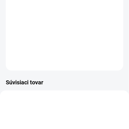
MOŽNOSTI DORUČENIA
−
+
Pridať do košíka
Poloholeňová pracovná obuv - celokožená, zimná
DETAILNÉ INFORMÁCIE
OPÝTAŤ SA
STRÁŽIŤ
Súvisiaci tovar
TIP
-12% ZĽAVA S KÓDOM
KAJOTEX