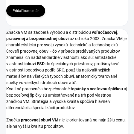
Pridať komentár
Značka VM sa zaoberá výrobou a distribúciou
voľnočasovej,
pracovnej a bezpečnostnej obuvi
už od roku 2003. Značka VM je
charakteristická pre svoju vysokú
technickú a technologickú
úroveň pracovnej obuvi - čo v prípade predávaných produktov
znamená ich nadštandardné vlastnosti, ako sú: antistatické
vlastnosti
obuvi ESD
do špeciálnych priestorov, protišmykové
vlastnosti podošvou podľa SRC, použitia najkvalitnejších
materiálov na všetkých typoch obuvi, anatomicky tvarované
stielky vo všetkých druhoch obuvi atď.
Kvalitné pracovné a bezpečnostné
topánky s oceľovou špičkou
aj
bez oceľovej špičky sú umiestňované na trh pod vlastnou
značkou VM. Stratégia a vysoká kvalita spočíva hlavne v
diferenciácií a špecializácii produktov.
Značka
pracovnej obuvi VM
nie je orientovaná na najnižšiu cenu,
ale na vyššiu kvalitu produktov.