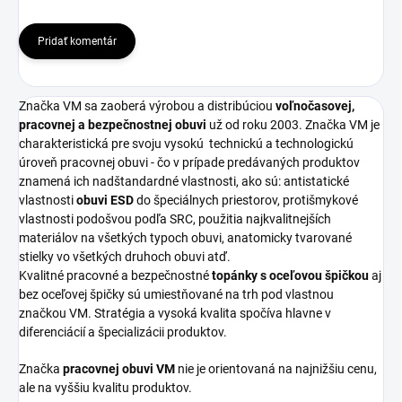
Pridať komentár
Značka VM sa zaoberá výrobou a distribúciou
voľnočasovej,
pracovnej a bezpečnostnej obuvi
už od roku 2003. Značka VM je
charakteristická pre svoju vysokú
technickú a technologickú
úroveň pracovnej obuvi - čo v prípade predávaných produktov
znamená ich nadštandardné vlastnosti, ako sú: antistatické
vlastnosti
obuvi ESD
do špeciálnych priestorov, protišmykové
vlastnosti podošvou podľa SRC, použitia najkvalitnejších
materiálov na všetkých typoch obuvi, anatomicky tvarované
stielky vo všetkých druhoch obuvi atď.
Kvalitné pracovné a bezpečnostné
topánky s oceľovou špičkou
aj
bez oceľovej špičky sú umiestňované na trh pod vlastnou
značkou VM. Stratégia a vysoká kvalita spočíva hlavne v
diferenciácií a špecializácii produktov.
Značka
pracovnej obuvi VM
nie je orientovaná na najnižšiu cenu,
ale na vyššiu kvalitu produktov.