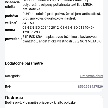
vkladacia
polyuretánovej peny potiahnutá textíliou MESH,
stielka
antistatická
PU/PU – odolná proti palivovým olejom, antistatická,
podošva
protišmyková, dvojzložkový nástrek
veľkosť
34 – 50
ČSN EN ISO 20345:2012, ČSN EN ISO 61340–5–
norma
1:2017, ed3
S1P ESD SRA – s plastovou tužinkou a kevlarovou
prevedenie
planžetou, antistatické vlastnosti ESD, NON METALIC
Dodatočné parametre
Kategória
:
Pracovná obuv
EAN
:
8592991427529
Diskusia
Buďte prvý, kto napíše príspevok k tejto položke.