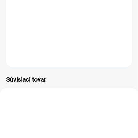
−
+
Pridať do košíka
Sandál bezpečnostný ESD - celokožený, NON METALIC
DETAILNÉ INFORMÁCIE
OPÝTAŤ SA
STRÁŽIŤ
Súvisiaci tovar
TIP
-12% ZĽAVA S KÓDOM
KAJOTEX