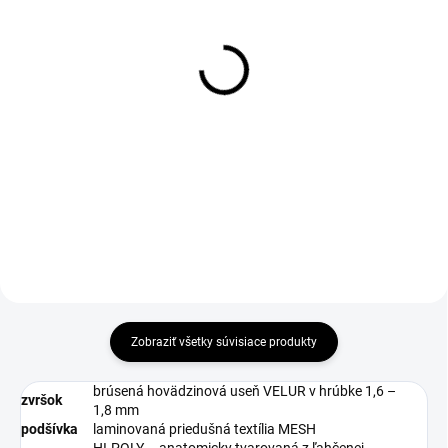
1-4 DNÍ ODOŠLEME
DO 1-4 PRACOVNÝCH DNÍ ODOŠLEME
(>50 PÁR)
(>50 KS)
Ochranné návleky na
ACTIVA ESD Insole
obuv VISITOR, vel. S
€9,28
(vel. 34 - 38)
€7,54 bez DPH
€51,76
€42,08 bez DPH
Zobraziť všetky súvisiace produkty
brúsená hovädzinová useň VELUR v hrúbke 1,6 –
zvršok
1,8 mm
podšívka
laminovaná priedušná textília MESH
HI-POLY – anatomicky tvarovaná z ľahčenej