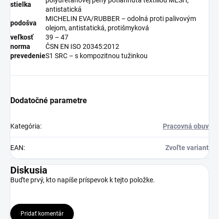
stielka
antistatická
MICHELIN EVA/RUBBER – odolná proti palivovým
podošva
olejom, antistatická, protišmyková
veľkosť
39 – 47
norma
ČSN EN ISO 20345:2012
prevedenie
S1 SRC – s kompozitnou tužinkou
Dodatočné parametre
Kategória
:
Pracovná obuv
EAN
:
Zvoľte variant
Diskusia
Buďte prvý, kto napíše príspevok k tejto položke.
Pridať komentár