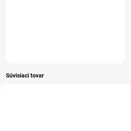
−
+
Pridať do košíka
Poltopánka bezpečnostná - SOFTSHELL - podošva Michelin®
DETAILNÉ INFORMÁCIE
OPÝTAŤ SA
STRÁŽIŤ
Súvisiaci tovar