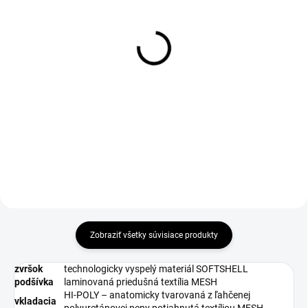
DO 1-4 PRACOVNÝCH DNÍ ODOŠLEME
1-4 DNÍ ODOŠLEME
(>50 KS)
(27 PÁR)
THERMA Wool Insole 36-
Návlek na obuv Visitor
46
Integral S1P, vel. M
€2,69
€54,35
€2,19 bez DPH
€44,19 bez DPH
Do košíka
Zobraziť všetky súvisiace produkty
zvršok
technologicky vyspelý materiál SOFTSHELL
podšívka
laminovaná priedušná textília MESH
HI-POLY – anatomicky tvarovaná z ľahčenej
vkladacia
polyuretánovej peny potiahnutá textíliou MESH,