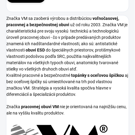
Značka VM sa zaoberá výrobou a distribúciou
voľnočasovej,
pracovnej a bezpečnostnej obuvi
už od roku 2003. Značka VM je
charakteristická pre svoju vysokú
technickú a technologickú
úroveň pracovnej obuvi - čo v prípade predávaných produktov
znamená ich nadštandardné vlastnosti, ako sú: antistatické
vlastnosti
obuvi ESD
do špeciálnych priestorov, protišmykové
vlastnosti podošvou podľa SRC, použitia najkvalitnejších
materiálov na všetkých typoch obuvi, anatomicky tvarované
stielky vo všetkých druhoch obuvi atď.
Kvalitné pracovné a bezpečnostné
topánky s oceľovou špičkou
aj
bez oceľovej špičky sú umiestňované na trh pod vlastnou
značkou VM. Stratégia a vysoká kvalita spočíva hlavne v
diferenciácií a špecializácii produktov.
Značka
pracovnej obuvi VM
nie je orientovaná na najnižšiu cenu,
ale na vyššiu kvalitu produktov.