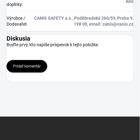
Ano
doplnky
:
Výrobce /
CANIS SAFETY a.s., Poděbradská 260/59, Praha 9,
Dodavatel
:
198 00, email: canis@canis.cz
Diskusia
Buďte prvý, kto napíše príspevok k tejto položke.
Pridať komentár
Z
á
p