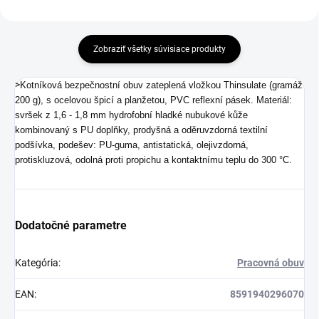
Zobraziť všetky súvisiace produkty
>
Kotníková bezpečnostní obuv zateplená vložkou Thinsulate (gramáž
200 g), s ocelovou špicí a planžetou, PVC reflexní pásek. Materiál:
svršek z 1,6 - 1,8 mm hydrofobní hladké nubukové kůže
kombinovaný s PU doplňky, prodyšná a oděruvzdorná textilní
podšívka, podešev: PU-guma, antistatická, olejivzdorná,
protiskluzová, odolná proti propichu a kontaktnímu teplu do 300 °C.
Dodatočné parametre
Kategória
:
Pracovná obuv
EAN
:
8591940296070