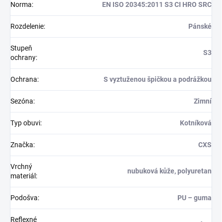
Norma
:
EN ISO 20345:2011 S3 CI HRO SRC
Rozdelenie
:
Pánské
Stupeň
S3
ochrany
:
Ochrana
:
S vyztuženou špičkou a podrážkou
Sezóna
:
Zimní
Typ obuvi
:
Kotníková
Značka
:
CXS
Vrchný
nubuková kůže, polyuretan
materiál
:
Podošva
:
PU – guma
Reflexné