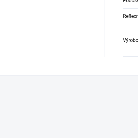
Podoš
Reflex
Výrobc