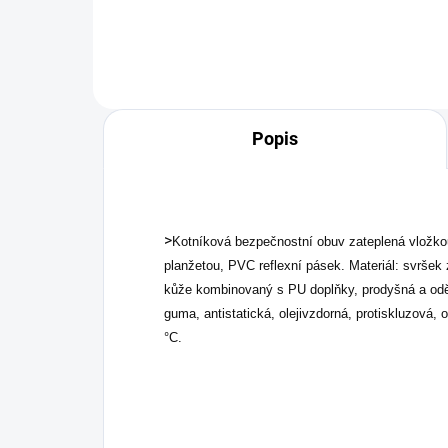
Popis
>
Kotníková bezpečnostní obuv zateplená vložkou
planžetou, PVC reflexní pásek. Materiál: svršek
kůže kombinovaný s PU doplňky, prodyšná a odě
guma, antistatická, olejivzdorná, protiskluzová, 
°C.