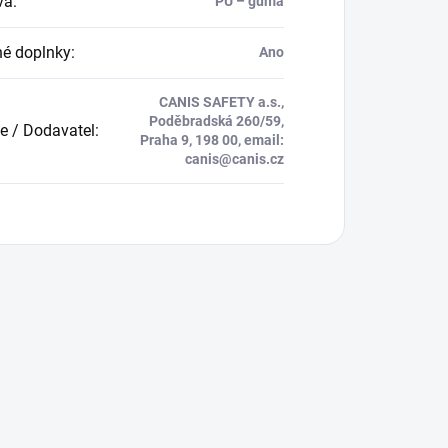
va
:
PU – guma
né doplnky
:
Ano
CANIS SAFETY a.s.,
Poděbradská 260/59,
e / Dodavatel
:
Praha 9, 198 00, email:
canis@canis.cz