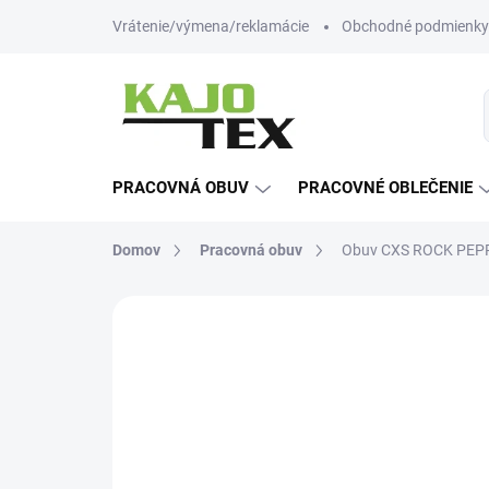
Prejsť
Vrátenie/výmena/reklamácie
Obchodné podmienky
na
obsah
PRACOVNÁ OBUV
PRACOVNÉ OBLEČENIE
Domov
Pracovná obuv
Obuv CXS ROCK PEPRI
1 hodnotenie
Podrobnosti hodnot
NOVINKA