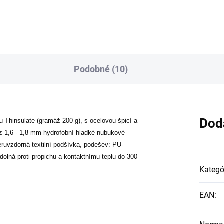
Podobné (10)
Dod
 Thinsulate (gramáž 200 g), s ocelovou špicí a
 z 1,6 - 1,8 mm hydrofobní hladké nubukové
ruvzdorná textilní podšívka, podešev: PU-
odolná proti propichu a kontaktnímu teplu do 300
Kategó
EAN
: