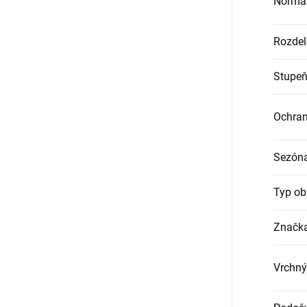
Norma
Rozdel
Stupeň
Ochra
Sezón
Typ ob
Značk
Vrchný