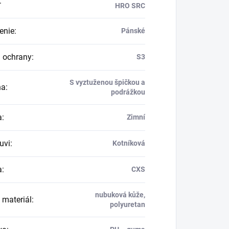
:
HRO SRC
enie
:
Pánské
 ochrany
:
S3
S vyztuženou špičkou a
na
:
podrážkou
a
:
Zimní
uvi
:
Kotníková
a
:
CXS
nubuková kůže,
 materiál
:
polyuretan