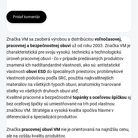
Pridať komentár
Značka VM sa zaoberá výrobou a distribúciou
voľnočasovej,
pracovnej a bezpečnostnej obuvi
už od roku 2003. Značka VM je
charakteristická pre svoju vysokú
technickú a technologickú
úroveň pracovnej obuvi - čo v prípade predávaných produktov
znamená ich nadštandardné vlastnosti, ako sú: antistatické
vlastnosti
obuvi ESD
do špeciálnych priestorov, protišmykové
vlastnosti podošvou podľa SRC, použitia najkvalitnejších
materiálov na všetkých typoch obuvi, anatomicky tvarované
stielky vo všetkých druhoch obuvi atď.
Kvalitné pracovné a bezpečnostné
topánky s oceľovou špičkou
aj
bez oceľovej špičky sú umiestňované na trh pod vlastnou
značkou VM. Stratégia a vysoká kvalita spočíva hlavne v
diferenciácií a špecializácii produktov.
Značka
pracovnej obuvi VM
nie je orientovaná na najnižšiu cenu,
ale na vyššiu kvalitu produktov.