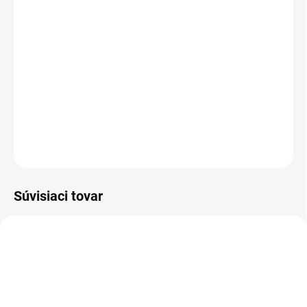
MOŽNOSTI DORUČENIA
−
+
Pridať do košíka
Členková bezpečnostná obuv - celokožená
DETAILNÉ INFORMÁCIE
OPÝTAŤ SA
STRÁŽIŤ
Súvisiaci tovar