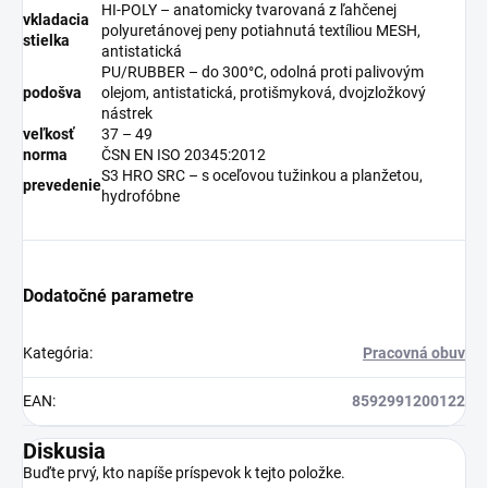
HI-POLY – anatomicky tvarovaná z ľahčenej
vkladacia
polyuretánovej peny potiahnutá textíliou MESH,
stielka
antistatická
PU/RUBBER – do 300°C, odolná proti palivovým
podošva
olejom, antistatická, protišmyková, dvojzložkový
nástrek
veľkosť
37 – 49
norma
ČSN EN ISO 20345:2012
S3 HRO SRC – s oceľovou tužinkou a planžetou,
prevedenie
hydrofóbne
Dodatočné parametre
Kategória
:
Pracovná obuv
EAN
:
8592991200122
Diskusia
Buďte prvý, kto napíše príspevok k tejto položke.