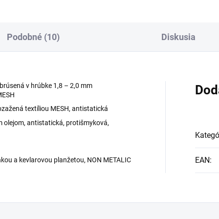
Podobné (10)
Diskusia
brúsená v hrúbke 1,8 – 2,0 mm
Dod
 MESH
zažená textíliou MESH, antistatická
 olejom, antistatická, protišmyková,
Kategó
EAN
:
nkou a kevlarovou planžetou, NON METALIC