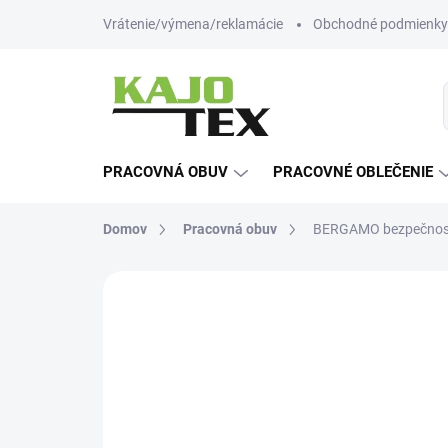
Prejsť
Vrátenie/výmena/reklamácie
Obchodné podmienky
na
obsah
PRACOVNÁ OBUV
PRACOVNÉ OBLEČENIE
Domov
Pracovná obuv
BERGAMO bezpečnost
Neohodnotené
Podrobnosti hodn
-12% ZĽAVA S KÓDOM
KAJOTEX