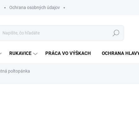
Ochrana osobných údajov
Hľadať
RUKAVICE
PRÁCA VO VÝŠKACH
OCHRANA HLAV
ná poltopánka
otenia
ZNAČKA:
VM FOOTWEAR
€51,21
€41,63 bez DPH