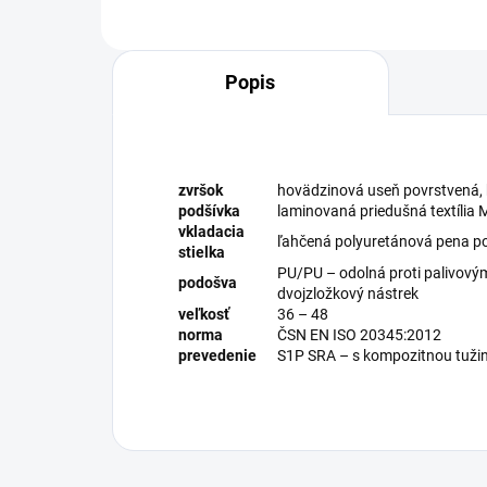
Popis
zvršok
hovädzinová useň povrstvená, 
podšívka
laminovaná priedušná textília
vkladacia
ľahčená polyuretánová pena po
stielka
PU/PU – odolná proti palivovým
podošva
dvojzložkový nástrek
veľkosť
36 – 48
norma
ČSN EN ISO 20345:2012
prevedenie
S1P SRA – s kompozitnou tuži