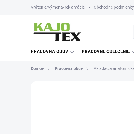
Prejsť
Vrátenie/výmena/reklamácie
Obchodné podmienky
na
obsah
PRACOVNÁ OBUV
PRACOVNÉ OBLEČENIE
Domov
Pracovná obuv
Vkladacia anatomická
Neohodnotené
Podrobnosti hodn
-12% ZĽAVA S KÓDOM
KAJOTEX