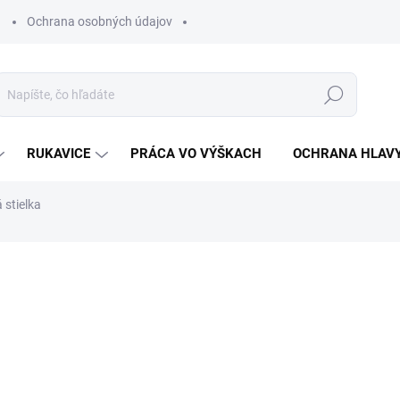
Ochrana osobných údajov
Hľadať
RUKAVICE
PRÁCA VO VÝŠKACH
OCHRANA HLAV
 stielka
otenia
ZNAČKA:
VM FOOTWEAR
€1,67
€1,36 bez DPH