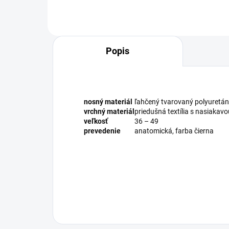
Popis
nosný materiál
ľahčený tvarovaný polyuretán
vrchný materiál
priedušná textília s nasiaka
veľkosť
36 – 49
prevedenie
anatomická, farba čierna