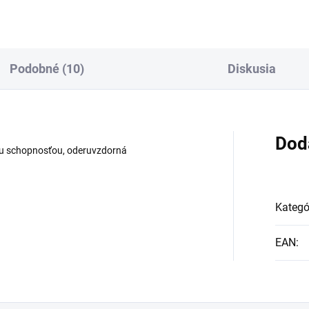
Podobné (10)
Diskusia
Dod
vou schopnosťou, oderuvzdorná
Kategó
EAN
: