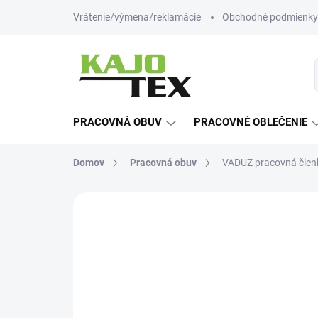
Prejsť
Vrátenie/výmena/reklamácie
Obchodné podmienky
na
obsah
PRACOVNÁ OBUV
PRACOVNÉ OBLEČENIE
Domov
Pracovná obuv
VADUZ pracovná člen
Neohodnotené
Podrobnosti hodn
-12% ZĽAVA S KÓDOM
KAJOTEX