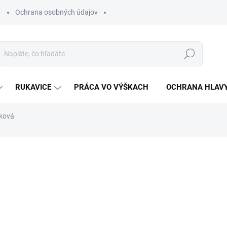
Ochrana osobných údajov
Hľadať
RUKAVICE
PRÁCA VO VÝŠKACH
OCHRANA HLAV
ková
otenia
ZNAČKA:
VM FOOTWEAR
€62,46
€50,78 bez DPH