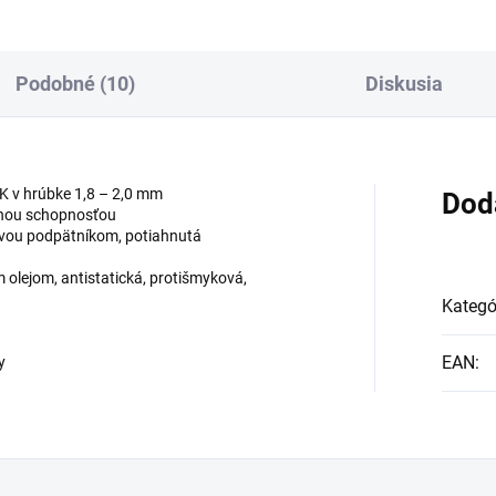
Podobné (10)
Diskusia
K v hrúbke 1,8 – 2,0 mm
Dod
čnou schopnosťou
ovou podpätníkom, potiahnutá
 olejom, antistatická, protišmyková,
Kategó
EAN
:
y