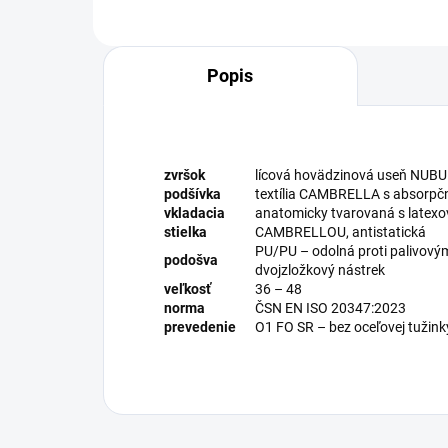
Popis
zvršok
lícová hovädzinová useň NUBU
podšívka
textília CAMBRELLA s absorp
vkladacia
anatomicky tvarovaná s latex
stielka
CAMBRELLOU, antistatická
PU/PU – odolná proti palivovým
podošva
dvojzložkový nástrek
veľkosť
36 – 48
norma
ČSN EN ISO 20347:2023
prevedenie
O1 FO SR – bez oceľovej tužink