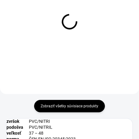
DO 1-4 PRACOVNÝCH DNÍ ODOŠLEME
1-4 DNÍ ODOŠLEME
(50 KS)
(>50 PÁR)
BOSKY Insole
Šnúrky do obuvi, ploché,
čierne, 110 cm
€5,01
€1,69
€4,07 bez DPH
€1,37 bez DPH
Zobraziť všetky súvisiace produkty
zvršok
PVC/NITRI
podošva
PVC/NITRIL
veľkosť
37 – 48
norma
ČSN EN ISO 20345:2023