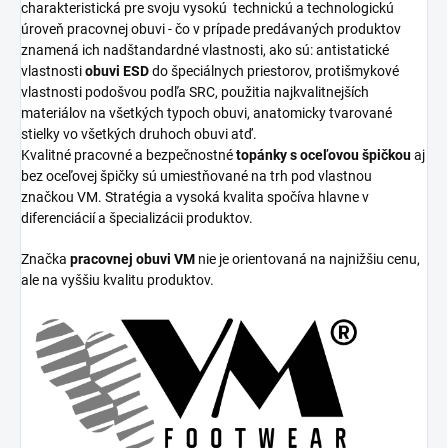
charakteristická pre svoju vysokú
technickú a technologickú
úroveň pracovnej obuvi - čo v prípade predávaných produktov
znamená ich nadštandardné vlastnosti, ako sú: antistatické
vlastnosti
obuvi ESD
do špeciálnych priestorov, protišmykové
vlastnosti podošvou podľa SRC, použitia najkvalitnejších
materiálov na všetkých typoch obuvi, anatomicky tvarované
stielky vo všetkých druhoch obuvi atď.
Kvalitné pracovné a bezpečnostné
topánky s oceľovou špičkou
aj
bez oceľovej špičky sú umiestňované na trh pod vlastnou
značkou VM. Stratégia a vysoká kvalita spočíva hlavne v
diferenciácií a špecializácii produktov.
Značka
pracovnej obuvi VM
nie je orientovaná na najnižšiu cenu,
ale na vyššiu kvalitu produktov.