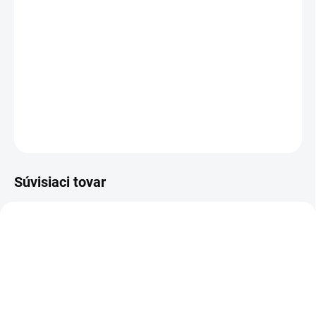
−
+
Pridať do košíka
Bezpečnostné čižmy
DETAILNÉ INFORMÁCIE
OPÝTAŤ SA
STRÁŽIŤ
Súvisiaci tovar