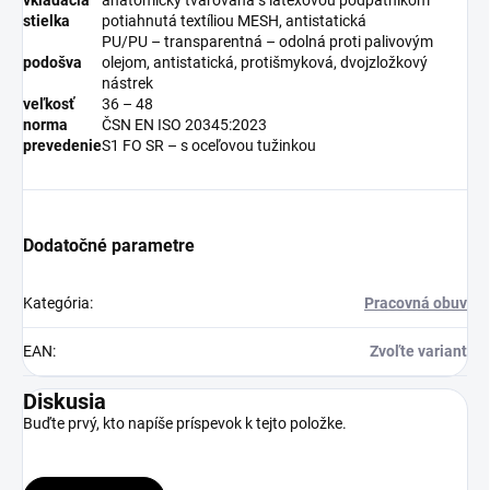
stielka
potiahnutá textíliou MESH, antistatická
PU/PU – transparentná – odolná proti palivovým
podošva
olejom, antistatická, protišmyková, dvojzložkový
nástrek
veľkosť
36 – 48
norma
ČSN EN ISO 20345:2023
prevedenie
S1 FO SR – s oceľovou tužinkou
Dodatočné parametre
Kategória
:
Pracovná obuv
EAN
:
Zvoľte variant
Diskusia
Buďte prvý, kto napíše príspevok k tejto položke.