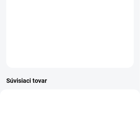
−
+
Pridať do košíka
Poltopánka bezpečnostná - kožená v kombinácii s textilom
DETAILNÉ INFORMÁCIE
OPÝTAŤ SA
STRÁŽIŤ
Súvisiaci tovar
-12% ZĽAVA S KÓDOM
KAJOTEX