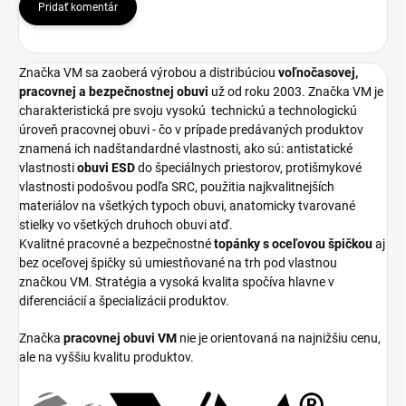
Pridať komentár
Značka VM sa zaoberá výrobou a distribúciou
voľnočasovej,
pracovnej a bezpečnostnej obuvi
už od roku 2003. Značka VM je
charakteristická pre svoju vysokú
technickú a technologickú
úroveň pracovnej obuvi - čo v prípade predávaných produktov
znamená ich nadštandardné vlastnosti, ako sú: antistatické
vlastnosti
obuvi ESD
do špeciálnych priestorov, protišmykové
vlastnosti podošvou podľa SRC, použitia najkvalitnejších
materiálov na všetkých typoch obuvi, anatomicky tvarované
stielky vo všetkých druhoch obuvi atď.
Kvalitné pracovné a bezpečnostné
topánky s oceľovou špičkou
aj
bez oceľovej špičky sú umiestňované na trh pod vlastnou
značkou VM. Stratégia a vysoká kvalita spočíva hlavne v
diferenciácií a špecializácii produktov.
Značka
pracovnej obuvi VM
nie je orientovaná na najnižšiu cenu,
ale na vyššiu kvalitu produktov.