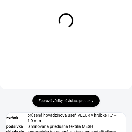
DO 1-4 PRACOVNÝCH DNÍ ODOŠLEME
DO 1-4 PRACOVNÝCH DNÍ ODOŠLEME
(>50 KS)
(>50 KS)
GELAXA Insole
ABSORBA XTR ESD
Insole
€9,68
€3,85
€7,87 bez DPH
€3,13 bez DPH
Zobraziť všetky súvisiace produkty
brúsená hovädzinová useň VELUR v hrúbke 1,7 –
zvršok
1,9 mm
podšívka
laminovaná priedušná textília MESH
vkladacia
anatomicky tvarovaná s latexovou podpätníkom