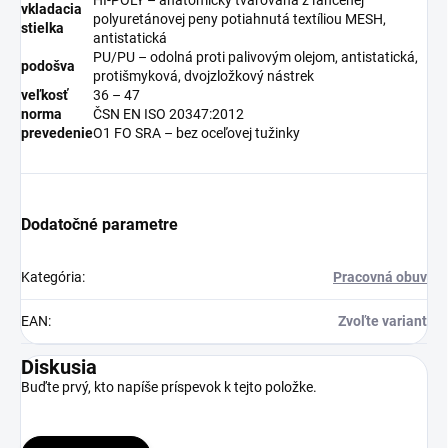
vkladacia
polyuretánovej peny potiahnutá textíliou MESH,
stielka
antistatická
PU/PU – odolná proti palivovým olejom, antistatická,
podošva
protišmyková, dvojzložkový nástrek
veľkosť
36 – 47
norma
ČSN EN ISO 20347:2012
prevedenie
O1 FO SRA – bez oceľovej tužinky
Dodatočné parametre
Kategória
:
Pracovná obuv
EAN
:
Zvoľte variant
Diskusia
Buďte prvý, kto napíše príspevok k tejto položke.