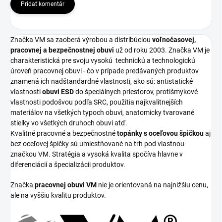
Pridať komentár
Značka VM sa zaoberá výrobou a distribúciou
voľnočasovej,
pracovnej a bezpečnostnej obuvi
už od roku 2003. Značka VM je
charakteristická pre svoju vysokú
technickú a technologickú
úroveň pracovnej obuvi - čo v prípade predávaných produktov
znamená ich nadštandardné vlastnosti, ako sú: antistatické
vlastnosti
obuvi ESD
do špeciálnych priestorov, protišmykové
vlastnosti podošvou podľa SRC, použitia najkvalitnejších
materiálov na všetkých typoch obuvi, anatomicky tvarované
stielky vo všetkých druhoch obuvi atď.
Kvalitné pracovné a bezpečnostné
topánky s oceľovou špičkou
aj
bez oceľovej špičky sú umiestňované na trh pod vlastnou
značkou VM. Stratégia a vysoká kvalita spočíva hlavne v
diferenciácií a špecializácii produktov.
Značka
pracovnej obuvi VM
nie je orientovaná na najnižšiu cenu,
ale na vyššiu kvalitu produktov.