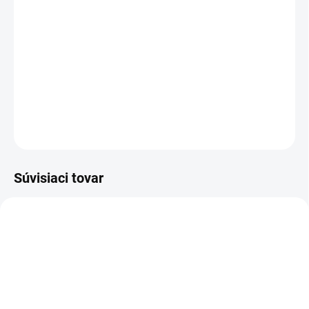
−
+
Pridať do košíka
Poločlenková pracovná obuv - celokožená
DETAILNÉ INFORMÁCIE
OPÝTAŤ SA
STRÁŽIŤ
Súvisiaci tovar