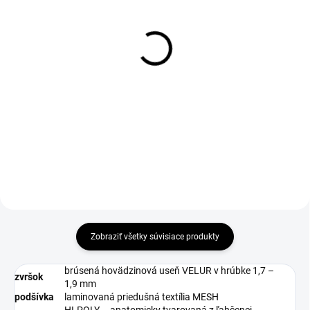
DO 1-4 PRACOVNÝCH DNÍ ODOŠLEME
DO 1-4 PRACOVNÝCH DNÍ ODOŠLEME
(>50 KS)
(>50 KS)
THERMA Wool Insole 36-
SUPREMA Gel ESD
46
Insole
€2,69
€6,57
€2,19 bez DPH
€5,34 bez DPH
Do košíka
Zobraziť všetky súvisiace produkty
brúsená hovädzinová useň VELUR v hrúbke 1,7 –
zvršok
1,9 mm
podšívka
laminovaná priedušná textília MESH
HI-POLY – anatomicky tvarovaná z ľahčenej