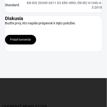
EN ISO 20345:2011 S3 SRC HRO; EN IEC 61340-4-
Standard
:
3:2018
Diskusia
Buďte prvý, kto napíše príspevok k tejto položke.
Pridať komentár
Z
á
p
ä
t
i
ODOBERAŤ NEWSLETTER