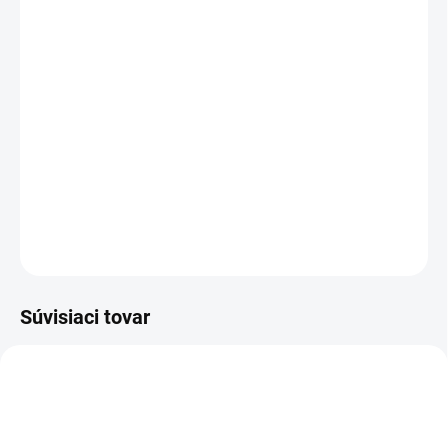
VEĽKOSŤ
MÔŽEME DORUČIŤ DO:
ZVOĽTE VARIANT
MOŽNOSTI DORUČENIA
−
+
Pridať do košíka
DETAILNÉ INFORMÁCIE
OPÝTAŤ SA
STRÁŽIŤ
Súvisiaci tovar