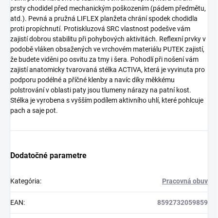
prsty chodidel před mechanickým poškozením (pádem předmětu,
atd.). Pevná a pružná LIFLEX planžeta chrání spodek chodidla
proti propíchnutí. Protiskluzová SRC vlastnost podešve vám
zajistí dobrou stabilitu při pohybových aktivitách. Reflexní prvky v
podobě vláken obsažených ve vrchovém materiálu PUTEK zajistí,
že budete viděni po osvitu za tmy i šera. Pohodlí při nošení vám
zajistí anatomicky tvarovaná stélka ACTIVA, která je vyvinuta pro
podporu podélné a příčné klenby a navíc díky měkkému
polstrování v oblasti paty jsou tlumeny nárazy na patní kost.
Stélka je vyrobena s vyšším podílem aktivního uhlí, které pohlcuje
pach a saje pot.
Dodatočné parametre
Kategória
:
Pracovná obuv
EAN
:
8592732059859