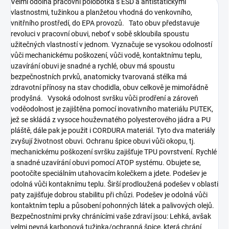
Velmi odolná pracovní polobotka s ESD a antistatickými
vlastnostmi, tužinkou a planžetou vhodná do venkovního,
vnitřního prostředí, do EPA provozů. Tato obuv představuje
revoluci v pracovní obuvi, neboť v sobě skloubila spoustu
užitečných vlastností v jednom. Vyznačuje se vysokou odolností
vůči mechanickému poškození, vůči vodě, kontaktnímu teplu,
uzavírání obuvi je snadné a rychlé, obuv má spoustu
bezpečnostních prvků, anatomicky tvarovaná stélka má
zdravotní přínosy na stav chodidla, obuv celkově je mimořádně
prodyšná. Vysoká odolnost svršku vůči prodření a zároveň
voděodolnost je zajištěna pomocí inovativního materiálu PUTEK,
jež se skládá z vysoce houževnatého polyesterového jádra a PU
pláště, dále pak je použit i CORDURA materiál. Tyto dva materiály
zvyšují životnost obuvi. Ochranu špice obuvi vůči okopu, tj.
mechanickému poškození svršku zajišťuje TPU povrstvení. Rychlé
a snadné uzavírání obuvi pomocí ATOP systému. Obujete se,
pootočíte speciálním utahovacím kolečkem a jdete. Podešev je
odolná vůči kontaknímu teplu. Širší prodloužená podešev v oblasti
paty zajišťuje dobrou stabilitu při chůzi. Podešev je odolná vůči
kontaktním teplu a působení pohonných látek a palivových olejů.
Bezpečnostními prvky chránícími vaše zdraví jsou: Lehká, avšak
velmi pevná karbonová tužinka/ochranná špice, která chrání