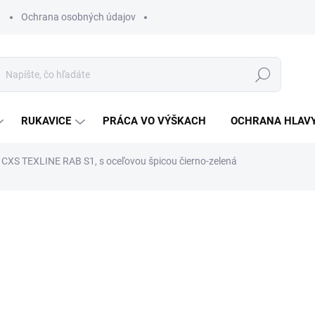
Ochrana osobných údajov
Hľadať
RUKAVICE
PRÁCA VO VÝŠKACH
OCHRANA HLAV
CXS TEXLINE RAB S1, s oceľovou špicou čierno-zelená
otenia
€32,76
€26,63 bez DPH
Jednotková
ZVOĽTE VARIANT
cena: