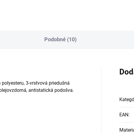
Podobné (10)
Dod
m polyesteru, 3-vrstvová priedušná
olejovzdorná, antistatická podošva.
Kategó
EAN
:
Materi