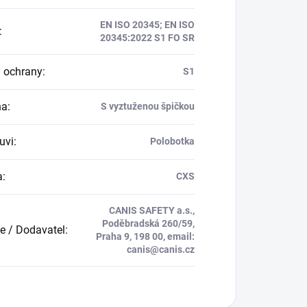
EN ISO 20345; EN ISO
:
20345:2022 S1 FO SR
 ochrany
:
S1
na
:
S vyztuženou špičkou
uvi
:
Polobotka
a
:
CXS
CANIS SAFETY a.s.,
Poděbradská 260/59,
e / Dodavatel
:
Praha 9, 198 00, email:
canis@canis.cz