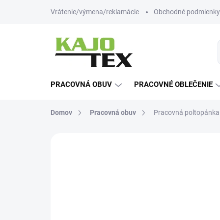
Prejsť
Vrátenie/výmena/reklamácie
Obchodné podmienky
na
obsah
PRACOVNÁ OBUV
PRACOVNÉ OBLEČENIE
Domov
Pracovná obuv
Pracovná poltopánka 
Neohodnotené
Podrobnosti hodn