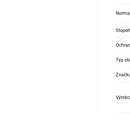
Norma
Stupeň
Ochra
Typ ob
Značk
Výrobc