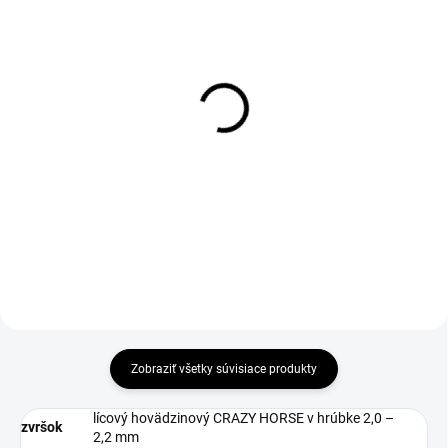
1-3 DNÍ ODOŠLEME
DO 1-4 PRACOVNÝCH DNÍ ODOŠLEME
(10 KS)
(>50 KS)
Kefa drevenná na
GELAXA Insole
leštenie
€9,68
€2,30
€7,87 bez DPH
€1,87 bez DPH
Do košíka
Zobraziť všetky súvisiace produkty
lícový hovädzinový CRAZY HORSE v hrúbke 2,0 –
zvršok
2,2 mm