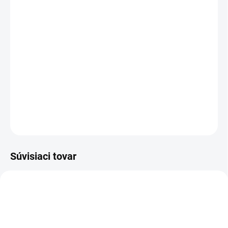
MOŽNOSTI DORUČENIA
−
+
Pridať do košíka
Poloholeňová bezpečnostná obuv - celokožená s membránou FREE-
TEX ®, NON METALIC, s Michelin® podošvou
DETAILNÉ INFORMÁCIE
OPÝTAŤ SA
STRÁŽIŤ
Súvisiaci tovar