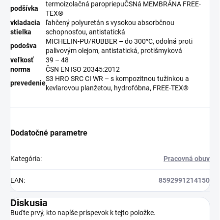
termoizolačná paropriepuČSNá MEMBRÁNA FREE-
podšívka
TEX®
vkladacia
ľahčený polyuretán s vysokou absorbčnou
stielka
schopnosťou, antistatická
MICHELIN-PU/RUBBER – do 300°C, odolná proti
podošva
palivovým olejom, antistatická, protišmyková
veľkosť
39 – 48
norma
ČSN EN ISO 20345:2012
S3 HRO SRC CI WR – s kompozitnou tužinkou a
prevedenie
kevlarovou planžetou, hydrofóbna, FREE-TEX®
Dodatočné parametre
Kategória
:
Pracovná obuv
EAN
:
8592991214150
Diskusia
Buďte prvý, kto napíše príspevok k tejto položke.