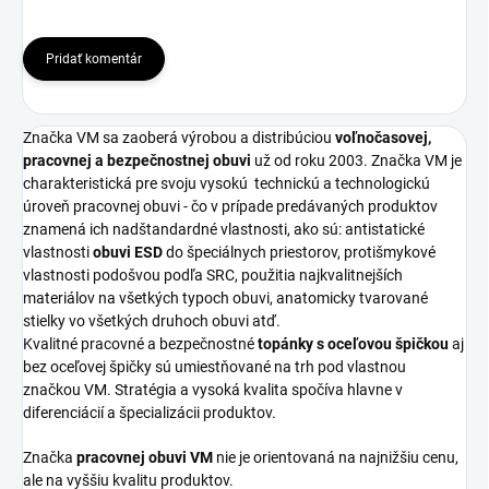
Pridať komentár
Značka VM sa zaoberá výrobou a distribúciou
voľnočasovej,
pracovnej a bezpečnostnej obuvi
už od roku 2003. Značka VM je
charakteristická pre svoju vysokú
technickú a technologickú
úroveň pracovnej obuvi - čo v prípade predávaných produktov
znamená ich nadštandardné vlastnosti, ako sú: antistatické
vlastnosti
obuvi ESD
do špeciálnych priestorov, protišmykové
vlastnosti podošvou podľa SRC, použitia najkvalitnejších
materiálov na všetkých typoch obuvi, anatomicky tvarované
stielky vo všetkých druhoch obuvi atď.
Kvalitné pracovné a bezpečnostné
topánky s oceľovou špičkou
aj
bez oceľovej špičky sú umiestňované na trh pod vlastnou
značkou VM. Stratégia a vysoká kvalita spočíva hlavne v
diferenciácií a špecializácii produktov.
Značka
pracovnej obuvi VM
nie je orientovaná na najnižšiu cenu,
ale na vyššiu kvalitu produktov.