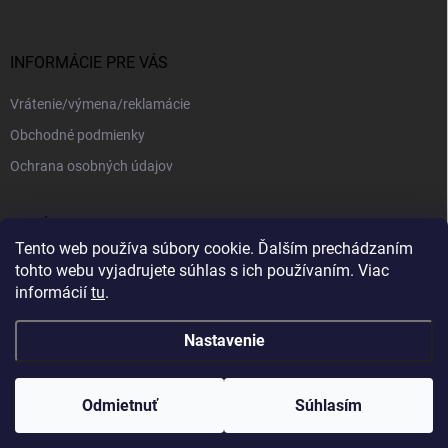
INFORMÁCIE PRE VÁS
Vrátenie/výmena/reklamácie
Obchodné podmienky
Ochrana osobných údajov
PRIJÍMAME ONLINE PLATBY
Tento web používa súbory cookie. Ďalším prechádzaním
tohto webu vyjadrujete súhlas s ich používaním. Viac
informácií
tu
.
Nastavenie
Copyright 2026
kajotex.sk
. Všetky práva vyhradené.
Upraviť nastavenie
cookies
Odmietnuť
Súhlasím
Vytvoril Shoptet