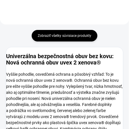
Zobraziť všetky súvisiace produkty
Univerzálna bezpečnostná obuv bez kovu:
Nová ochranná obuv uvex 2 xenova®
Vyššie pohodlie, osvedčená ochrana a pôsobivý vzhľad: To je
nová ochranná obuv uvex 2 xenova®. Ochranná obuv bez kovu
pre ešte vyššie pohodlie pre nohy. Vylepšený tvar, nízka hmotnosť,
ako aj optimálne tlmenie, priedušnosť a výstelka značne zvyšujú
pohodlie pri nosení. Nová univerzálna ochranná obuv je nielen
pohodlnejšia, ale aj odvážnejšia a veselšia. Farebné doplnky
a podrážka vo svetlomodrej, červenej alebo zelenej farbe
vytvárajú z modelu uvex 2 xenova® trendový prvok. Osvedčené
bezpečnostné prvky ako plastová špička uvex xenova® dopĺňajú
celkový balík ochrannej obuvi. Kombinácia ochrany, štýlu