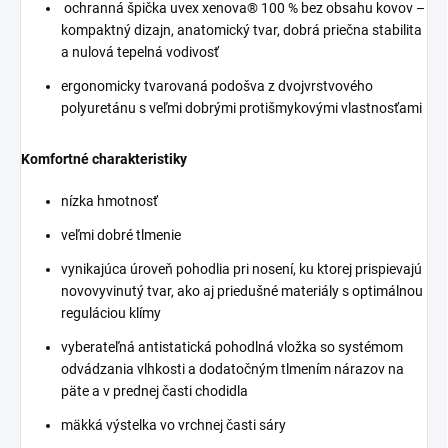
ochranná špička uvex xenova® 100 % bez obsahu kovov –
kompaktný dizajn, anatomický tvar, dobrá priečna stabilita
a nulová tepelná vodivosť
ergonomicky tvarovaná podošva z dvojvrstvového
polyuretánu s veľmi dobrými protišmykovými vlastnosťami
Komfortné charakteristiky
nízka hmotnosť
veľmi dobré tlmenie
vynikajúca úroveň pohodlia pri nosení, ku ktorej prispievajú
novovyvinutý tvar, ako aj priedušné materiály s optimálnou
reguláciou klímy
vyberateľná antistatická pohodlná vložka so systémom
odvádzania vlhkosti a dodatočným tlmením nárazov na
päte a v prednej časti chodidla
mäkká výstelka vo vrchnej časti sáry