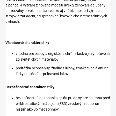
a pohodlia vytvára z nového modelu uvex 2 xenova® obľúbený
univerzálny prvok na prácu vonku aj vnútri, napr. pri výrobe
strojov a zariadení, pri spracovaní kovov alebo v remeselníckych
dielňach.
Všeobecné charakteristiky
vhodná pre osoby alergické na chróm, keďže je vyhotovená
zo syntetických materiálov
podrážka neobsahuje žiadne silikóny, zmäkčovadlá ani iné
látky narúšajúce priľnavosť lakov
Bezpečnostné charakteristiky
bezpečnostná poltopánka spĺňa predpisy pre ochranu pred
elektrostatickým nábojom (ESD) zvodovým odporom
nižším ako 35 megaohmov