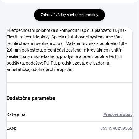
Zobraziť všetky súvisiace produkty
>Bezpečnostní polobotka s kompozitní špicí a planžetou Dyna-
Flex®, reflexní doplňky. Speciální utahovací systém umožňuje
rychlé stažení i uvolnění obuvi. Materiál: svršek z odolného 1,8 -
2,0 mm polyesteru, přední část zesílena mikrovláknem, vnitřní
zesílení paty mikrovláknem, prodyšná a oděru odolná textilní
podšívka, podešev: PU-PU, protiskluzová, olejivzdorná,
antistatická, odolná proti propichu.
Dodatočné parametre
Kategória
:
Pracovná obuv
EAN
:
8591940299552