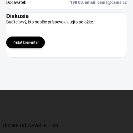
Dodavatel
:
198 00, email: canis@canis.cz
Diskusia
Buďte prvý, kto napíše príspevok k tejto položke.
Pridať komentár
Z
á
p
ä
t
i
ODOBERAŤ NEWSLETTER
e