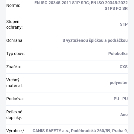
EN ISO 20345:2011 S1P SRC; EN ISO 20345:2022
Norma
:
S1PS FO SR
Stupeň
S1P
ochrany
:
Ochrana
:
S vyztuženou špičkou a podrážkou
Typ obuvi
:
Polobotka
Značka
:
CXS
Vrchný
polyester
materiál
:
Podošva
:
PU - PU
Reflexné
Ano
doplnky
:
Výrobce /
CANIS SAFETY a.s., Poděbradská 260/59, Praha 9,