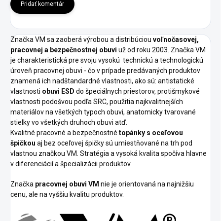
Pridať komentár
Značka VM sa zaoberá výrobou a distribúciou
voľnočasovej,
pracovnej a bezpečnostnej obuvi
už od roku 2003. Značka VM
je charakteristická pre svoju vysokú
technickú a technologickú
úroveň pracovnej obuvi - čo v prípade predávaných produktov
znamená ich nadštandardné vlastnosti, ako sú: antistatické
vlastnosti
obuvi ESD
do špeciálnych priestorov, protišmykové
vlastnosti podošvou podľa SRC, použitia najkvalitnejších
materiálov na všetkých typoch obuvi, anatomicky tvarované
stielky vo všetkých druhoch obuvi atď.
Kvalitné pracovné a bezpečnostné
topánky s oceľovou
špičkou
aj bez oceľovej špičky sú umiestňované na trh pod
vlastnou značkou VM. Stratégia a vysoká kvalita spočíva hlavne
v diferenciácií a špecializácii produktov.
Značka
pracovnej obuvi VM
nie je orientovaná na najnižšiu
cenu, ale na vyššiu kvalitu produktov.