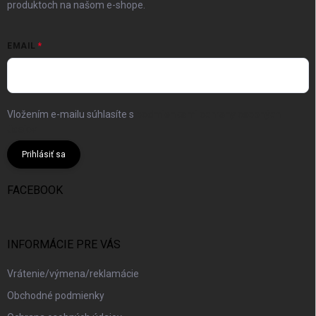
produktoch na našom e-shope.
EMAIL
Vložením e-mailu súhlasíte s
podmienkami ochrany osobných
údajov
Prihlásiť sa
FACEBOOK
INFORMÁCIE PRE VÁS
Vrátenie/výmena/reklamácie
Obchodné podmienky