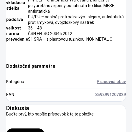
vkladacia
polyuretánovej peny potiahnutá textíliou MESH,
stielka
antistatická
PU/PU – odolná proti palivovým olejom, antistatická,
podošva
protišmyková, dvojzložkový nástrek
veľkosť
36 – 48
norma
ČSN EN ISO 20345:2012
prevedenie
S1 SRA – s plastovou tužinkou, NON METALIC
Dodatočné parametre
Kategória
:
Pracovná obuv
EAN
:
8592991207329
Diskusia
Buďte prvý, kto napíše príspevok k tejto položke.