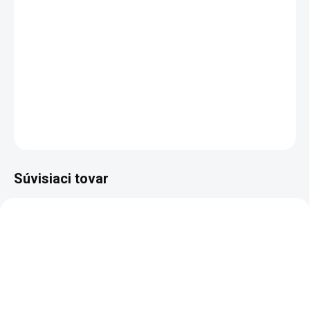
−
+
Pridať do košíka
Sandál bezpečnostný - celokožený, NON METALIC
DETAILNÉ INFORMÁCIE
OPÝTAŤ SA
STRÁŽIŤ
Súvisiaci tovar