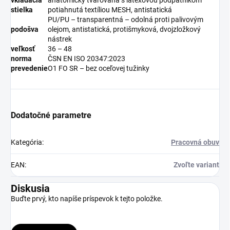
stielka
potiahnutá textíliou MESH, antistatická
PU/PU – transparentná – odolná proti palivovým
podošva
olejom, antistatická, protišmyková, dvojzložkový
nástrek
veľkosť
36 – 48
norma
ČSN EN ISO 20347:2023
prevedenie
O1 FO SR – bez oceľovej tužinky
Dodatočné parametre
Kategória
:
Pracovná obuv
EAN
:
Zvoľte variant
Diskusia
Buďte prvý, kto napíše príspevok k tejto položke.