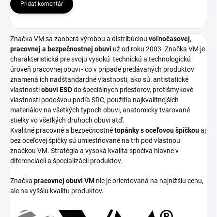
Pridať komentár
Značka VM sa zaoberá výrobou a distribúciou
voľnočasovej,
pracovnej a bezpečnostnej obuvi
už od roku 2003. Značka VM je
charakteristická pre svoju vysokú
technickú a technologickú
úroveň pracovnej obuvi - čo v prípade predávaných produktov
znamená ich nadštandardné vlastnosti, ako sú: antistatické
vlastnosti
obuvi ESD
do špeciálnych priestorov, protišmykové
vlastnosti podošvou podľa SRC, použitia najkvalitnejších
materiálov na všetkých typoch obuvi, anatomicky tvarované
stielky vo všetkých druhoch obuvi atď.
Kvalitné pracovné a bezpečnostné
topánky s oceľovou špičkou
aj
bez oceľovej špičky sú umiestňované na trh pod vlastnou
značkou VM. Stratégia a vysoká kvalita spočíva hlavne v
diferenciácií a špecializácii produktov.
Značka
pracovnej obuvi VM
nie je orientovaná na najnižšiu cenu,
ale na vyššiu kvalitu produktov.