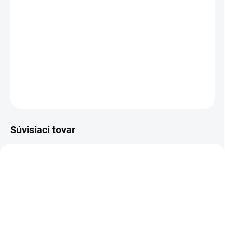
−
+
Pridať do košíka
Členková pracovná obuv - celokožená
DETAILNÉ INFORMÁCIE
OPÝTAŤ SA
STRÁŽIŤ
Súvisiaci tovar