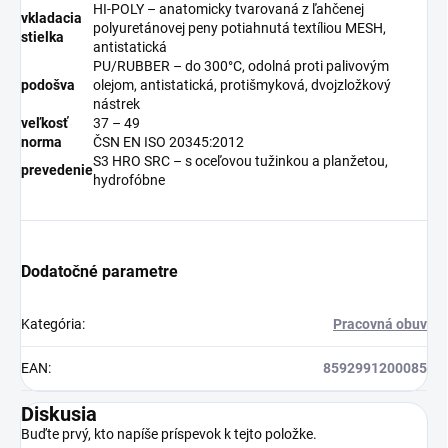
HI-POLY – anatomicky tvarovaná z ľahčenej
vkladacia
polyuretánovej peny potiahnutá textíliou MESH,
stielka
antistatická
PU/RUBBER – do 300°C, odolná proti palivovým
podošva
olejom, antistatická, protišmyková, dvojzložkový
nástrek
veľkosť
37 – 49
norma
ČSN EN ISO 20345:2012
S3 HRO SRC – s oceľovou tužinkou a planžetou,
prevedenie
hydrofóbne
Dodatočné parametre
Kategória
:
Pracovná obuv
EAN
:
8592991200085
Diskusia
Buďte prvý, kto napíše príspevok k tejto položke.