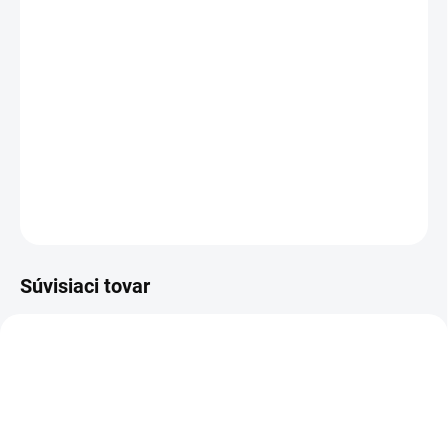
MOŽNOSTI DORUČENIA
−
+
Pridať do košíka
Členková bezpečnostná obuv - celokožená
DETAILNÉ INFORMÁCIE
OPÝTAŤ SA
STRÁŽIŤ
Súvisiaci tovar