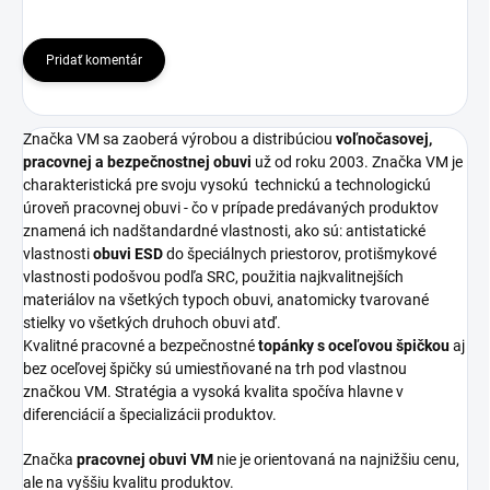
Pridať komentár
Značka VM sa zaoberá výrobou a distribúciou
voľnočasovej,
pracovnej a bezpečnostnej obuvi
už od roku 2003. Značka VM je
charakteristická pre svoju vysokú
technickú a technologickú
úroveň pracovnej obuvi - čo v prípade predávaných produktov
znamená ich nadštandardné vlastnosti, ako sú: antistatické
vlastnosti
obuvi ESD
do špeciálnych priestorov, protišmykové
vlastnosti podošvou podľa SRC, použitia najkvalitnejších
materiálov na všetkých typoch obuvi, anatomicky tvarované
stielky vo všetkých druhoch obuvi atď.
Kvalitné pracovné a bezpečnostné
topánky s oceľovou špičkou
aj
bez oceľovej špičky sú umiestňované na trh pod vlastnou
značkou VM. Stratégia a vysoká kvalita spočíva hlavne v
diferenciácií a špecializácii produktov.
Značka
pracovnej obuvi VM
nie je orientovaná na najnižšiu cenu,
ale na vyššiu kvalitu produktov.