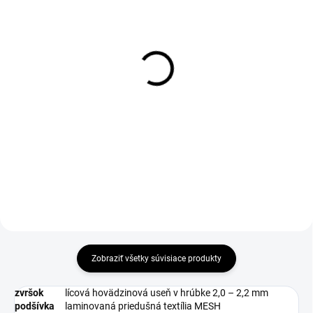
DO 1-4 PRACOVNÝCH DNÍ ODOŠLEME
DO 1-4 PRACOVNÝCH DNÍ ODOŠLEME
(39 KS)
(>50 KS)
D-SOLE Insole
THERMA Wool Insole 36-
46
€2,69
€2,69
€2,19 bez DPH
€2,19 bez DPH
Do košíka
Zobraziť všetky súvisiace produkty
zvršok
lícová hovädzinová useň v hrúbke 2,0 – 2,2 mm
podšívka
laminovaná priedušná textília MESH