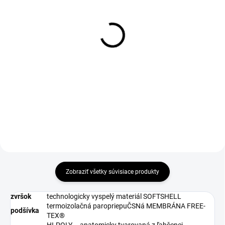
1-3 DNÍ ODOŠLEME
DO 1-4 PRACOVNÝCH DNÍ ODOŠLEME
(>50 KS)
(>50 KS)
Olej na kožu 115ml
THERMA Wool Insole 36-
46
€2,90
€2,69
€2,36 bez DPH
€2,19 bez DPH
Do košíka
Do košíka
Zobraziť všetky súvisiace produkty
zvršok
technologicky vyspelý materiál SOFTSHELL
termoizolačná paropriepuČSNá MEMBRÁNA FREE-
podšívka
TEX®
HI-POLY – anatomicky tvarovaná z ľahčenej