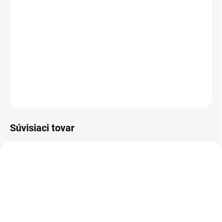
−
+
Pridať do košíka
Poltopánka outdoor - softshellová s membránou, podošva Michelin®
DETAILNÉ INFORMÁCIE
OPÝTAŤ SA
STRÁŽIŤ
Súvisiaci tovar
TIP