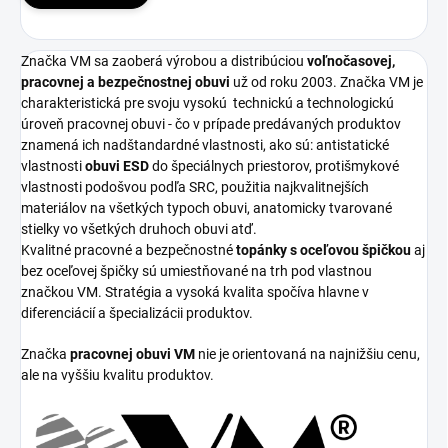
Značka VM sa zaoberá výrobou a distribúciou
voľnočasovej,
pracovnej a bezpečnostnej obuvi
už od roku 2003. Značka VM je
charakteristická pre svoju vysokú
technickú a technologickú
úroveň pracovnej obuvi - čo v prípade predávaných produktov
znamená ich nadštandardné vlastnosti, ako sú: antistatické
vlastnosti
obuvi ESD
do špeciálnych priestorov, protišmykové
vlastnosti podošvou podľa SRC, použitia najkvalitnejších
materiálov na všetkých typoch obuvi, anatomicky tvarované
stielky vo všetkých druhoch obuvi atď.
Kvalitné pracovné a bezpečnostné
topánky s oceľovou špičkou
aj
bez oceľovej špičky sú umiestňované na trh pod vlastnou
značkou VM. Stratégia a vysoká kvalita spočíva hlavne v
diferenciácií a špecializácii produktov.
Značka
pracovnej obuvi VM
nie je orientovaná na najnižšiu cenu,
ale na vyššiu kvalitu produktov.