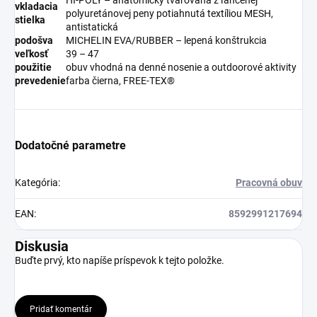
vkladacia
polyuretánovej peny potiahnutá textíliou MESH,
stielka
antistatická
podošva
MICHELIN EVA/RUBBER – lepená konštrukcia
veľkosť
39 – 47
použitie
obuv vhodná na denné nosenie a outdoorové aktivity
prevedenie
farba čierna, FREE-TEX®
Dodatočné parametre
Kategória
:
Pracovná obuv
EAN
:
8592991217694
Diskusia
Buďte prvý, kto napíše príspevok k tejto položke.
Pridať komentár