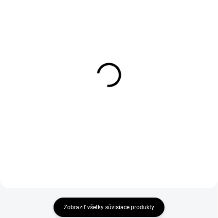
1-4 DNÍ ODOŠLEME
DO 1-4 PRACOVNÝCH DNÍ ODOŠLEME
(>50 PÁR)
(11 KS)
Vložky do obuvi Active
COMFORTA Insole
gel, modré
€1,51
€6
€1,23 bez DPH
€4,88 bez DPH
Zobraziť všetky súvisiace produkty