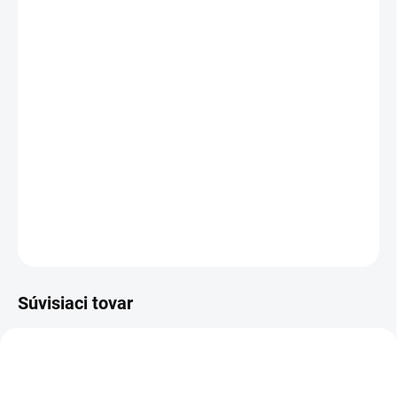
MÔŽEME DORUČIŤ DO:
ZVOĽTE VARIANT
MOŽNOSTI DORUČENIA
−
+
Pridať do košíka
Členková bezpečnostná obuv, kožená, s plastovou špicou a
kevlarovou stielkou, reflexné doplnky.
DETAILNÉ INFORMÁCIE
OPÝTAŤ SA
STRÁŽIŤ
Súvisiaci tovar