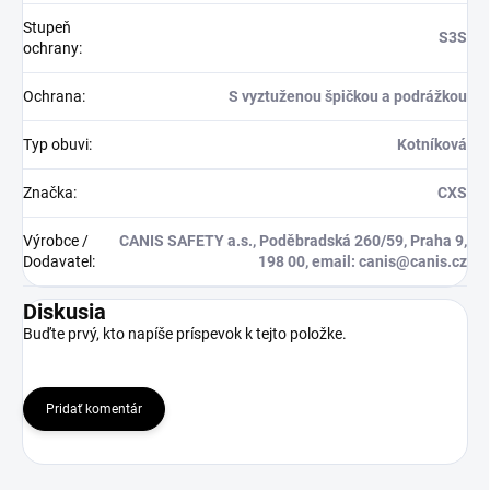
Stupeň
S3S
ochrany
:
Ochrana
:
S vyztuženou špičkou a podrážkou
Typ obuvi
:
Kotníková
Značka
:
CXS
Výrobce /
CANIS SAFETY a.s., Poděbradská 260/59, Praha 9,
Dodavatel
:
198 00, email: canis@canis.cz
Diskusia
Buďte prvý, kto napíše príspevok k tejto položke.
Pridať komentár