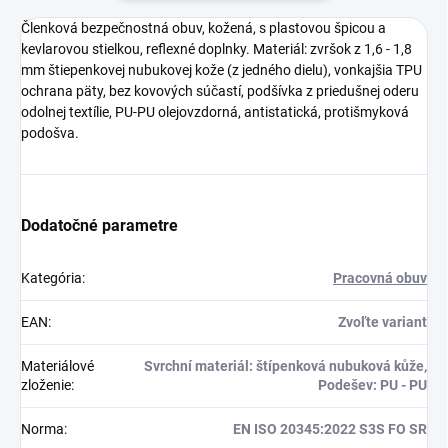
Členková bezpečnostná obuv, kožená, s plastovou špicou a
kevlarovou stielkou, reflexné doplnky. Materiál: zvršok z 1,6 - 1,8
mm štiepenkovej nubukovej kože (z jedného dielu), vonkajšia TPU
ochrana päty, bez kovových súčastí, podšívka z priedušnej oderu
odolnej textílie, PU-PU olejovzdorná, antistatická, protišmyková
podošva.
Dodatočné parametre
Kategória
:
Pracovná obuv
EAN
:
Zvoľte variant
Materiálové
Svrchní materiál: štípenková nubuková kůže,
zloženie
:
Podešev: PU - PU
Norma
:
EN ISO 20345:2022 S3S FO SR