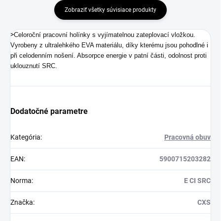
Zobraziť všetky súvisiace produkty
>
Celoroční pracovní holínky s vyjímatelnou zateplovací vložkou.
Vyrobeny z ultralehkého EVA materiálu, díky kterému jsou pohodlné i
při celodenním nošení. Absorpce energie v patní části, odolnost proti
uklouznutí SRC.
Dodatočné parametre
Kategória
:
Pracovná obuv
EAN
:
5900715203282
Norma
:
E CI SRC
Značka
:
CXS