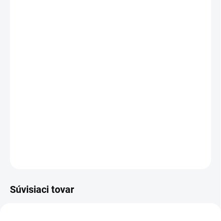
MÔŽEME DORUČIŤ DO:
ZVOĽTE VARIANT
MOŽNOSTI DORUČENIA
−
+
Pridať do košíka
Celoroční pracovní holínky s vyjímatelnou zateplovací vložkou.
Vyrobeny z ultralehkého EVA materiálu, díky kterému jsou
pohodlné i při celodenním nošení. Absorpce energie v patní části,
odolnost proti uklouznutí SRC.
DETAILNÉ INFORMÁCIE
OPÝTAŤ SA
STRÁŽIŤ
Súvisiaci tovar