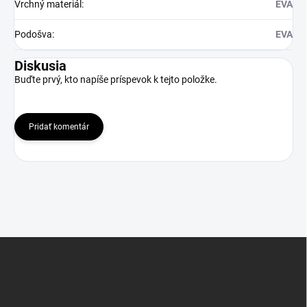
Vrchný materiál
:
EVA
Podošva
:
EVA
Diskusia
Buďte prvý, kto napíše príspevok k tejto položke.
Pridať komentár
Z
á
p
ä
t