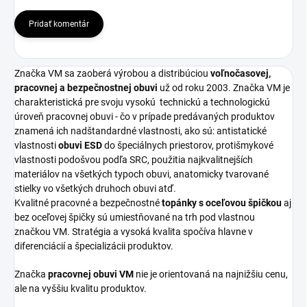
Pridať komentár
Značka VM sa zaoberá výrobou a distribúciou
voľnočasovej,
pracovnej a bezpečnostnej obuvi
už od roku 2003. Značka VM je
charakteristická pre svoju vysokú
technickú a technologickú
úroveň pracovnej obuvi - čo v prípade predávaných produktov
znamená ich nadštandardné vlastnosti, ako sú: antistatické
vlastnosti
obuvi ESD
do špeciálnych priestorov, protišmykové
vlastnosti podošvou podľa SRC, použitia najkvalitnejších
materiálov na všetkých typoch obuvi, anatomicky tvarované
stielky vo všetkých druhoch obuvi atď.
Kvalitné pracovné a bezpečnostné
topánky s oceľovou špičkou
aj
bez oceľovej špičky sú umiestňované na trh pod vlastnou
značkou VM. Stratégia a vysoká kvalita spočíva hlavne v
diferenciácií a špecializácii produktov.
Značka
pracovnej obuvi VM
nie je orientovaná na najnižšiu cenu,
ale na vyššiu kvalitu produktov.