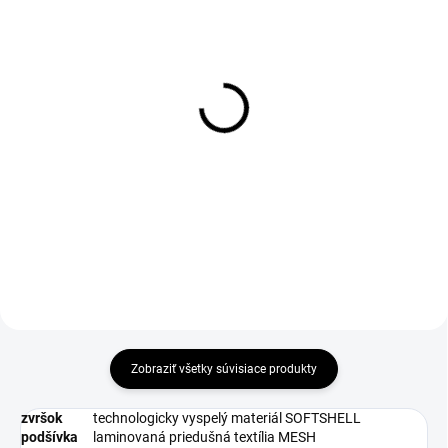
DO 1-4 PRACOVNÝCH DNÍ ODOŠLEME
DO 1-4 PRACOVNÝCH DNÍ ODOŠLEME
(39 KS)
(>50 KS)
D-SOLE Insole
ABSORBA XTR ESD
Insole
€2,69
€3,85
€2,19 bez DPH
€3,13 bez DPH
Zobraziť všetky súvisiace produkty
zvršok
technologicky vyspelý materiál SOFTSHELL
podšívka
laminovaná priedušná textília MESH