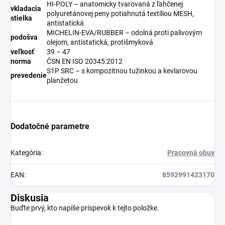
HI-POLY – anatomicky tvarovaná z ľahčenej
vkladacia
polyuretánovej peny potiahnutá textíliou MESH,
stielka
antistatická
MICHELIN-EVA/RUBBER – odolná proti palivovým
podošva
olejom, antistatická, protišmyková
veľkosť
39 – 47
norma
ČSN EN ISO 20345:2012
S1P SRC – s kompozitnou tužinkou a kevlarovou
prevedenie
planžetou
Dodatočné parametre
Kategória
:
Pracovná obuv
EAN
:
8592991423170
Diskusia
Buďte prvý, kto napíše príspevok k tejto položke.