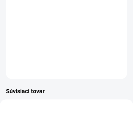
MOŽNOSTI DORUČENIA
−
+
Pridať do košíka
Poltopánka bezpečnostná - SOFTSHELL - s uzatváracím systém BOA®
Fit System, podošva Michelin®
DETAILNÉ INFORMÁCIE
OPÝTAŤ SA
STRÁŽIŤ
Súvisiaci tovar
-12% ZĽAVA S KÓDOM
KAJOTEX