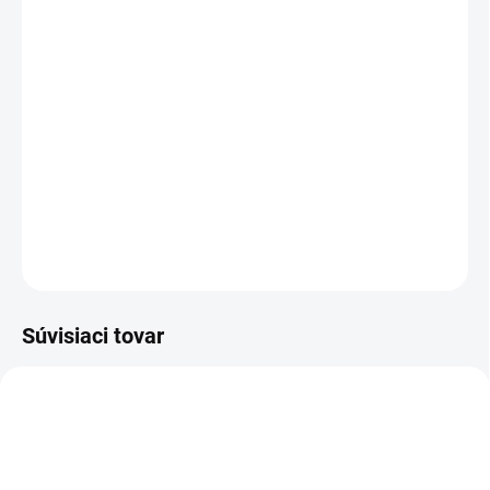
MOŽNOSTI DORUČENIA
−
+
Pridať do košíka
kotníková bezpečnostná obuv - celokožená v kombinácii s gumou, s
vysokou gumovou obsádzkou
DETAILNÉ INFORMÁCIE
OPÝTAŤ SA
STRÁŽIŤ
Súvisiaci tovar
TIP