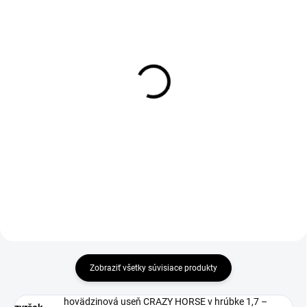
DO 1-4 PRACOVNÝCH DNÍ ODOŠLEME
1-3 DNÍ ODOŠLEME
(19 KS)
(>50 KS)
WARRIOR Insole
Impregnácia obuvi
Protector 300ml
€3,06
€7
€2,49 bez DPH
€5,69 bez DPH
Do košíka
Zobraziť všetky súvisiace produkty
hovädzinová useň CRAZY HORSE v hrúbke 1,7 –