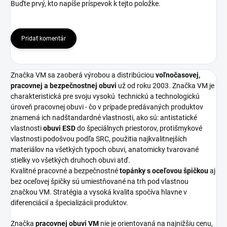
Buďte prvý, kto napíše príspevok k tejto položke.
Pridať komentár
Značka VM sa zaoberá výrobou a distribúciou
voľnočasovej,
pracovnej a bezpečnostnej obuvi
už od roku 2003. Značka VM je
charakteristická pre svoju vysokú
technickú a technologickú
úroveň pracovnej obuvi - čo v prípade predávaných produktov
znamená ich nadštandardné vlastnosti, ako sú: antistatické
vlastnosti
obuvi ESD
do špeciálnych priestorov, protišmykové
vlastnosti podošvou podľa SRC, použitia najkvalitnejších
materiálov na všetkých typoch obuvi, anatomicky tvarované
stielky vo všetkých druhoch obuvi atď.
Kvalitné pracovné a bezpečnostné
topánky s oceľovou špičkou
aj
bez oceľovej špičky sú umiestňované na trh pod vlastnou
značkou VM. Stratégia a vysoká kvalita spočíva hlavne v
diferenciácií a špecializácii produktov.
Značka
pracovnej obuvi VM
nie je orientovaná na najnižšiu cenu,