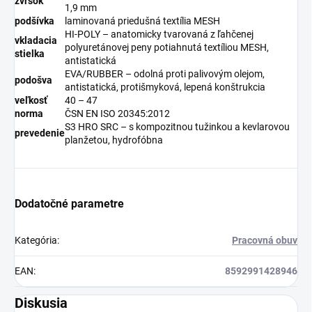
zvršok
1,9 mm
podšívka
laminovaná priedušná textília MESH
HI-POLY – anatomicky tvarovaná z ľahčenej
vkladacia
polyuretánovej peny potiahnutá textíliou MESH,
stielka
antistatická
EVA/RUBBER – odolná proti palivovým olejom,
podošva
antistatická, protišmyková, lepená konštrukcia
veľkosť
40 – 47
norma
ČSN EN ISO 20345:2012
S3 HRO SRC – s kompozitnou tužinkou a kevlarovou
prevedenie
planžetou, hydrofóbna
Dodatočné parametre
Kategória
:
Pracovná obuv
EAN
:
8592991428946
Diskusia