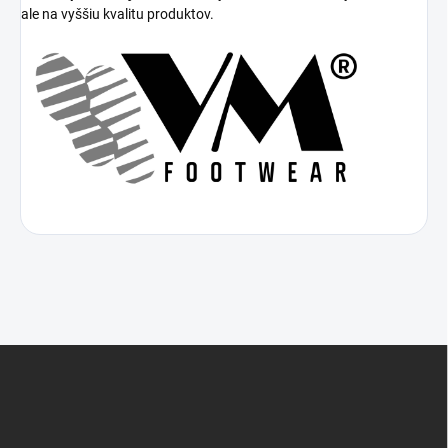
ale na vyššiu kvalitu produktov.
Z
á
p
ä
t