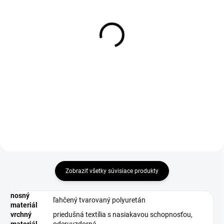
DO 1-4 PRACOVNÝCH DNÍ ODOŠLEME
DO 1-4 PRACOVNÝCH DNÍ ODOŠLEME
(50 KS)
(>50 KS)
BOSKY Insole
THERMA Wool Insole 36-
46
€5,01
€2,69
€4,07 bez DPH
€2,19 bez DPH
Do košíka
Zobraziť všetky súvisiace produkty
nosný
ľahčený tvarovaný polyuretán
materiál
vrchný
priedušná textília s nasiakavou schopnosťou,
materiál
oderuvzdorná