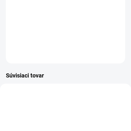
−
+
Pridať do košíka
Vkladacia anatomická stielka
DETAILNÉ INFORMÁCIE
OPÝTAŤ SA
STRÁŽIŤ
Súvisiaci tovar