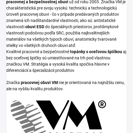
pracovnej a bezpečnostnej obuvi
už od roku 2003. Značka VM je
charakteristická pre svoju vysokú
technickú a technologickú
úroveň pracovnej obuvi - čo v prípade predávaných produktov
znamená ich nadštandardné vlastnosti, ako sú: antistatické
vlastnosti
obuvi ESD
do špeciálnych priestorov, protišmykové
vlastnosti podošvou podľa SRC, použitia najkvalitnejších
materiálov na všetkých typoch obuvi, anatomicky tvarované
stielky vo všetkých druhoch obuvi atď.
Kvalitné pracovné a bezpečnostné
topánky s oceľovou špičkou
aj
bez oceľovej špičky sú umiestňované na trh pod vlastnou
značkou VM. Stratégia a vysoká kvalita spočíva hlavne v
diferenciácií a špecializácii produktov.
Značka
pracovnej obuvi VM
nie je orientovaná na najnižšiu cenu,
ale na vyššiu kvalitu produktov.