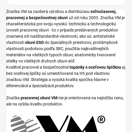
Značka VM sa zaoberá výrobou a distribúciou
voľnočasovej,
pracovnej a bezpečnostnej obuvi
už od roku 2003. Značka VM je
charakteristická pre svoju vysokú
technickú a technologickú
úroveň pracovnej obuvi - čo v prípade predávaných produktov
znamená ich nadštandardné vlastnosti, ako sú: antistatické
vlastnosti
obuvi ESD
do špeciálnych priestorov, protišmykové
vlastnosti podošvou podľa SRC, použitia najkvalitnejších
materiálov na všetkých typoch obuvi, anatomicky tvarované
stielky vo všetkých druhoch obuvi atď.
Kvalitné pracovné a bezpečnostné
topánky s oceľovou špičkou
aj
bez oceľovej špičky sú umiestňované na trh pod vlastnou
značkou VM. Stratégia a vysoká kvalita spočíva hlavne v
diferenciácií a špecializácii produktov.
Značka
pracovnej obuvi VM
nie je orientovaná na najnižšiu cenu,
ale na vyššiu kvalitu produktov.