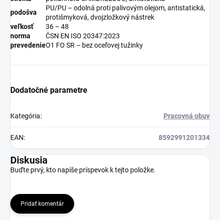
PU/PU – odolná proti palivovým olejom, antistatická,
podošva
protišmyková, dvojzložkový nástrek
veľkosť
36 – 48
norma
ČSN EN ISO 20347:2023
prevedenie
O1 FO SR – bez oceľovej tužinky
Dodatočné parametre
Kategória
:
Pracovná obuv
EAN
:
8592991201334
Diskusia
Buďte prvý, kto napíše príspevok k tejto položke.
Pridať komentár