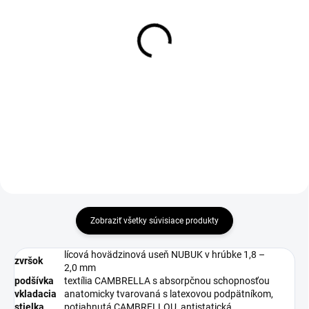
DO 1-4 PRACOVNÝCH DNÍ ODOŠLEME
DO 1-4 PRACOVNÝCH DNÍ ODOŠLEME
(>50 KS)
(>50 KS)
SUPREMA Gel ESD
GELAXA Insole
Insole
€9,68
€6,57
€7,87 bez DPH
€5,34 bez DPH
Zobraziť všetky súvisiace produkty
lícová hovädzinová useň NUBUK v hrúbke 1,8 –
zvršok
2,0 mm
podšívka
textília CAMBRELLA s absorpčnou schopnosťou
vkladacia
anatomicky tvarovaná s latexovou podpätníkom,
stielka
potiahnutá CAMBRELLOU, antistatická