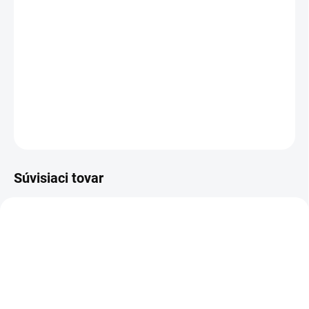
−
+
Pridať do košíka
Členková pracovná obuv - farmárka - celokožená
DETAILNÉ INFORMÁCIE
OPÝTAŤ SA
STRÁŽIŤ
Súvisiaci tovar