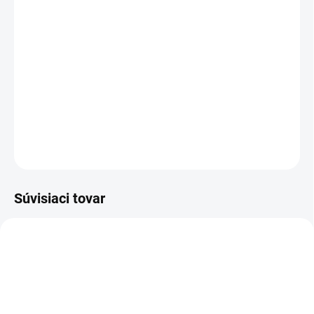
12.8.2026
MOŽNOSTI
DORUČENIA
−
+
Pridať do košíka
DETAILNÉ INFORMÁCIE
OPÝTAŤ SA
STRÁŽIŤ
Súvisiaci tovar