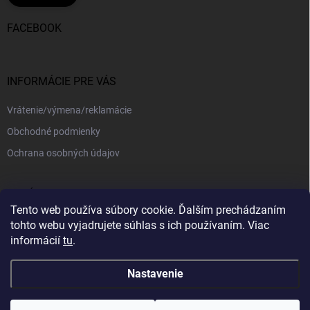
FACEBOOK
INFORMÁCIE PRE VÁS
Vrátenie/výmena/reklamácie
Obchodné podmienky
Ochrana osobných údajov
PRIJÍMAME ONLINE PLATBY
Tento web používa súbory cookie. Ďalším prechádzaním
tohto webu vyjadrujete súhlas s ich používaním. Viac
informácií
tu
.
Nastavenie
Copyright 2026
kajotex.sk
. Všetky práva vyhradené.
Upraviť nastavenie