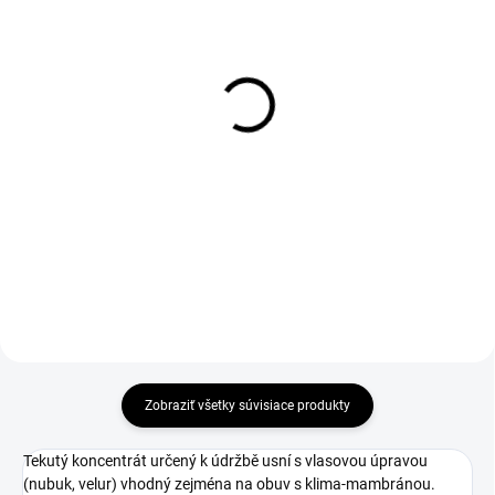
DO 1-4 PRACOVNÝCH DNÍ ODOŠLEME
DO 1-4 PRACOVNÝCH DNÍ ODOŠLEME
(>50 KS)
(19 KS)
SUPREMA Gel ESD
WARRIOR Insole
Insole
€3,06
€6,57
€2,49 bez DPH
€5,34 bez DPH
Zobraziť všetky súvisiace produkty
Tekutý koncentrát určený k údržbě usní s vlasovou úpravou
(nubuk, velur) vhodný zejména na obuv s klima-mambránou.