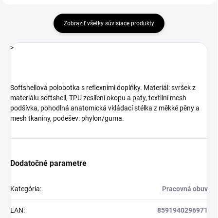
Zobraziť všetky súvisiace produkty
>
Softshellová polobotka s reflexními doplňky. Materiál: svršek z
materiálu softshell, TPU zesílení okopu a paty, textilní mesh
podšívka, pohodlná anatomická vkládací stélka z měkké pěny a
mesh tkaniny, podešev: phylon/guma.
Dodatočné parametre
Kategória
:
Pracovná obuv
EAN
:
8591940296971