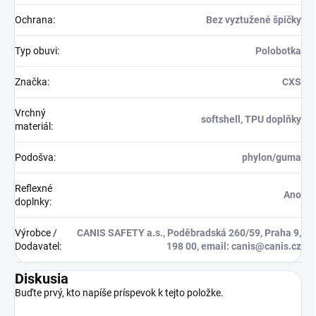
Ochrana
:
Bez vyztužené špičky
Typ obuvi
:
Polobotka
Značka
:
CXS
Vrchný
softshell, TPU doplňky
materiál
:
Podošva
:
phylon/guma
Reflexné
Ano
doplnky
:
Výrobce /
CANIS SAFETY a.s., Poděbradská 260/59, Praha 9,
Dodavatel
:
198 00, email: canis@canis.cz
Diskusia
Buďte prvý, kto napíše príspevok k tejto položke.