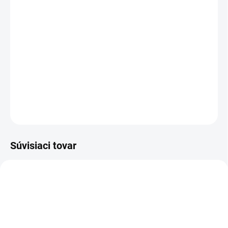
MOŽNOSTI DORUČENIA
−
+
Pridať do košíka
bezpečnostná kotníková obuv - celokožená
DETAILNÉ INFORMÁCIE
OPÝTAŤ SA
STRÁŽIŤ
Súvisiaci tovar