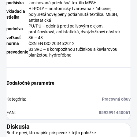
podšívka
laminovaná priedušná textília MESH
HI-POLY – anatomicky tvarovaná z ľahčenej
vkladacia
polyuretánovej peny potiahnutá textíliou MESH,
stielka
antistatická
PU/PU – odolná proti palivovým olejom,
podošva
protišmyková, antistatická, dvojzložkový nástrek
veľkosť
36 – 48
norma
ČSN EN ISO 20345:2012
S3 SRC – s kompozitnou tužinkou a kevlarovou
prevedenie
planžetou, hydrofóbna
Dodatočné parametre
Kategória
:
Pracovná obuv
EAN
:
8592991440061
Diskusia
Buďte prvý, kto napíše príspevok k tejto položke.