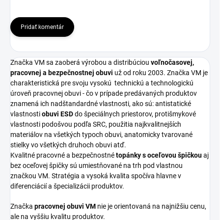
Pridať komentár
Značka VM sa zaoberá výrobou a distribúciou
voľnočasovej,
pracovnej a bezpečnostnej obuvi
už od roku 2003. Značka VM je
charakteristická pre svoju vysokú
technickú a technologickú
úroveň pracovnej obuvi - čo v prípade predávaných produktov
znamená ich nadštandardné vlastnosti, ako sú: antistatické
vlastnosti
obuvi ESD
do špeciálnych priestorov, protišmykové
vlastnosti podošvou podľa SRC, použitia najkvalitnejších
materiálov na všetkých typoch obuvi, anatomicky tvarované
stielky vo všetkých druhoch obuvi atď.
Kvalitné pracovné a bezpečnostné
topánky s oceľovou špičkou
aj
bez oceľovej špičky sú umiestňované na trh pod vlastnou
značkou VM. Stratégia a vysoká kvalita spočíva hlavne v
diferenciácií a špecializácii produktov.
Značka
pracovnej obuvi VM
nie je orientovaná na najnižšiu cenu,
ale na vyššiu kvalitu produktov.