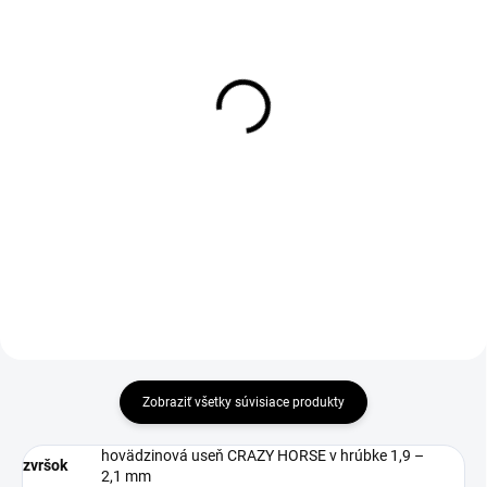
DO 1-4 PRACOVNÝCH DNÍ ODOŠLEME
1-3 DNÍ ODOŠLEME
(50 KS)
(9 KS)
BOSKY Insole
Drevená kefa na leštenie
obuvi
€5,01
€1,20
€4,07 bez DPH
€0,98 bez DPH
Do košíka
Zobraziť všetky súvisiace produkty
hovädzinová useň CRAZY HORSE v hrúbke 1,9 –
zvršok
2,1 mm