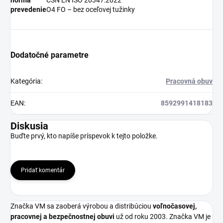
prevedenie
O4 FO – bez oceľovej tužinky
Dodatočné parametre
Kategória
:
Pracovná obuv
EAN
:
8592991418183
Diskusia
Buďte prvý, kto napíše príspevok k tejto položke.
Pridať komentár
Značka VM sa zaoberá výrobou a distribúciou
voľnočasovej,
pracovnej a bezpečnostnej obuvi
už od roku 2003. Značka VM je