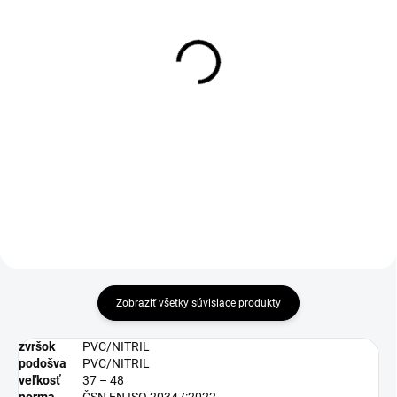
1-4 DNÍ ODOŠLEME
1-4 DNÍ ODOŠLEME
(>50 PÁR)
(>50 PÁR)
Vložky do obuvi Active
Ochranné návleky na
gel, modré
obuv VISITOR, vel. S
(vel. 34 - 38)
€6
€51,76
€4,88 bez DPH
€42,08 bez DPH
Zobraziť všetky súvisiace produkty
zvršok
PVC/NITRIL
podošva
PVC/NITRIL
veľkosť
37 – 48
norma
ČSN EN ISO 20347:2022