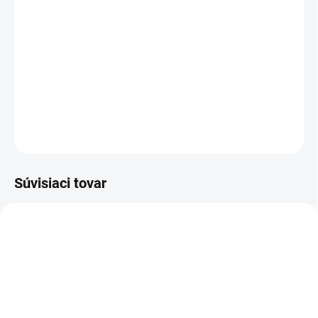
−
+
Pridať do košíka
Pracovné čižmy O4
DETAILNÉ INFORMÁCIE
OPÝTAŤ SA
STRÁŽIŤ
Súvisiaci tovar