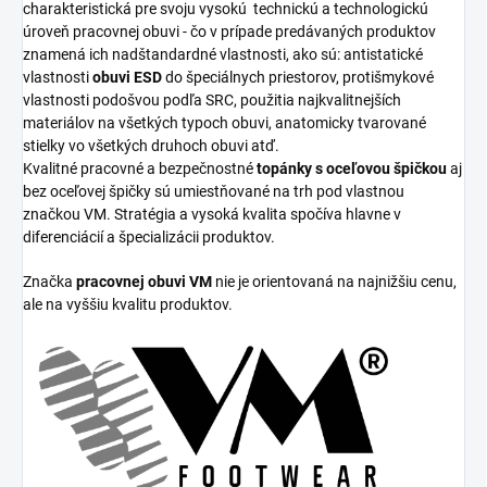
charakteristická pre svoju vysokú
technickú a technologickú
úroveň pracovnej obuvi - čo v prípade predávaných produktov
znamená ich nadštandardné vlastnosti, ako sú: antistatické
vlastnosti
obuvi ESD
do špeciálnych priestorov, protišmykové
vlastnosti podošvou podľa SRC, použitia najkvalitnejších
materiálov na všetkých typoch obuvi, anatomicky tvarované
stielky vo všetkých druhoch obuvi atď.
Kvalitné pracovné a bezpečnostné
topánky s oceľovou špičkou
aj
bez oceľovej špičky sú umiestňované na trh pod vlastnou
značkou VM. Stratégia a vysoká kvalita spočíva hlavne v
diferenciácií a špecializácii produktov.
Značka
pracovnej obuvi VM
nie je orientovaná na najnižšiu cenu,
ale na vyššiu kvalitu produktov.