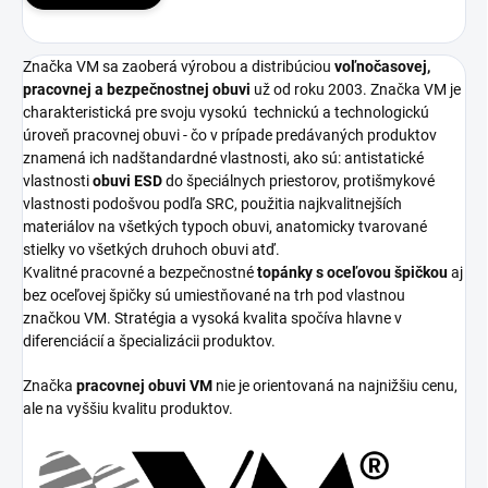
Značka VM sa zaoberá výrobou a distribúciou
voľnočasovej,
pracovnej a bezpečnostnej obuvi
už od roku 2003. Značka VM je
charakteristická pre svoju vysokú
technickú a technologickú
úroveň pracovnej obuvi - čo v prípade predávaných produktov
znamená ich nadštandardné vlastnosti, ako sú: antistatické
vlastnosti
obuvi ESD
do špeciálnych priestorov, protišmykové
vlastnosti podošvou podľa SRC, použitia najkvalitnejších
materiálov na všetkých typoch obuvi, anatomicky tvarované
stielky vo všetkých druhoch obuvi atď.
Kvalitné pracovné a bezpečnostné
topánky s oceľovou špičkou
aj
bez oceľovej špičky sú umiestňované na trh pod vlastnou
značkou VM. Stratégia a vysoká kvalita spočíva hlavne v
diferenciácií a špecializácii produktov.
Značka
pracovnej obuvi VM
nie je orientovaná na najnižšiu cenu,
ale na vyššiu kvalitu produktov.