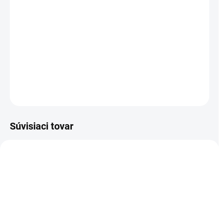
−
+
Pridať do košíka
Poltopánka outdoor - softshellová s membránou, podošva Michelin®
DETAILNÉ INFORMÁCIE
OPÝTAŤ SA
STRÁŽIŤ
Súvisiaci tovar