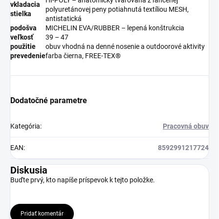
vkladacia
polyuretánovej peny potiahnutá textíliou MESH,
stielka
antistatická
podošva
MICHELIN EVA/RUBBER – lepená konštrukcia
veľkosť
39 – 47
použitie
obuv vhodná na denné nosenie a outdoorové aktivity
prevedenie
farba čierna, FREE-TEX®
Dodatočné parametre
Kategória
:
Pracovná obuv
EAN
:
8592991217724
Diskusia
Buďte prvý, kto napíše príspevok k tejto položke.
Pridať komentár