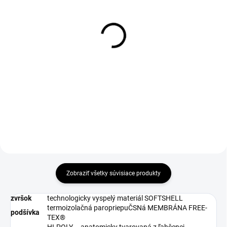
DO 1-4 PRACOVNÝCH DNÍ ODOŠLEME
DO 1-4 PRACOVNÝCH DNÍ ODOŠLEME
(19 KS)
(22 KS)
WARRIOR Insole
ECORNA Insole
€3,06
€9,28
€2,49 bez DPH
€7,54 bez DPH
Zobraziť všetky súvisiace produkty
zvršok
technologicky vyspelý materiál SOFTSHELL
termoizolačná paropriepuČSNá MEMBRÁNA FREE-
podšívka
TEX®
HI-POLY – anatomicky tvarovaná z ľahčenej