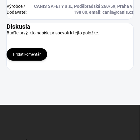
Výrobce /
CANIS SAFETY a.s., Poděbradská 260/59, Praha 9,
Dodavatel
:
198 00, email: canis@canis.cz
Diskusia
Buďte prvý, kto napíše príspevok k tejto položke.
Pridať komentár
Z
á
p
ä
t