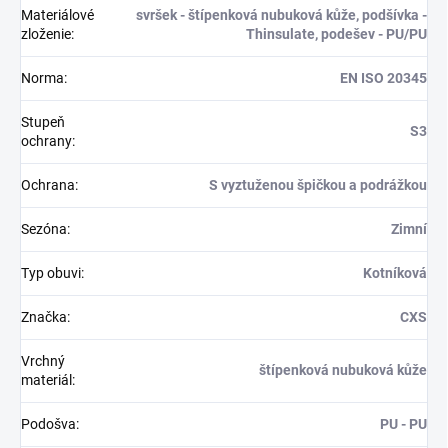
Materiálové
svršek - štípenková nubuková kůže, podšívka -
zloženie
:
Thinsulate, podešev - PU/PU
Norma
:
EN ISO 20345
Stupeň
S3
ochrany
:
Ochrana
:
S vyztuženou špičkou a podrážkou
Sezóna
:
Zimní
Typ obuvi
:
Kotníková
Značka
:
CXS
Vrchný
štípenková nubuková kůže
materiál
:
Podošva
:
PU - PU