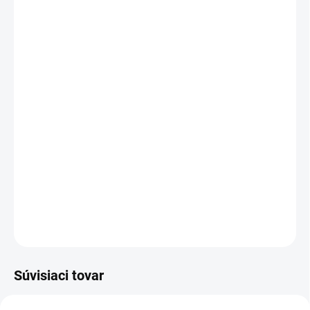
cena:
VEĽKOSŤ
MÔŽEME DORUČIŤ DO:
ZVOĽTE VARIANT
MOŽNOSTI DORUČENIA
−
+
Pridať do košíka
Členková bezpečnostná obuv zateplená vložkou Thinsulate, s
plastovou špicou a kevlarovou stielkou, reflexné doplnky.
DETAILNÉ INFORMÁCIE
OPÝTAŤ SA
STRÁŽIŤ
Súvisiaci tovar