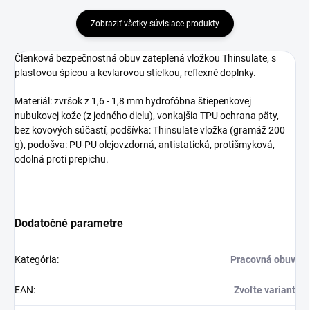
Zobraziť všetky súvisiace produkty
Členková bezpečnostná obuv zateplená vložkou Thinsulate, s
plastovou špicou a kevlarovou stielkou, reflexné doplnky.
Materiál: zvršok z 1,6 - 1,8 mm hydrofóbna štiepenkovej
nubukovej kože (z jedného dielu), vonkajšia TPU ochrana päty,
bez kovových súčastí, podšívka: Thinsulate vložka (gramáž 200
g), podošva: PU-PU olejovzdorná, antistatická, protišmyková,
odolná proti prepichu.
Dodatočné parametre
Kategória
:
Pracovná obuv
EAN
:
Zvoľte variant