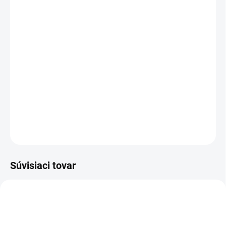
cena:
VEĽKOSŤ
MÔŽEME DORUČIŤ DO:
ZVOĽTE VARIANT
MOŽNOSTI DORUČENIA
−
+
Pridať do košíka
DETAILNÉ INFORMÁCIE
OPÝTAŤ SA
STRÁŽIŤ
Súvisiaci tovar