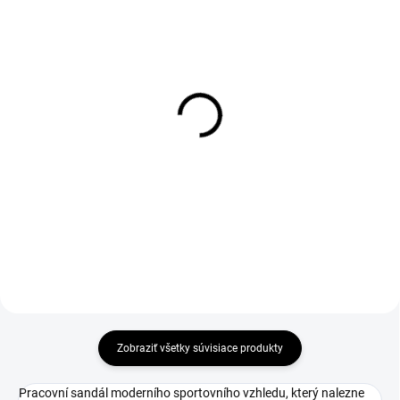
DO 1-4 PRACOVNÝCH DNÍ ODOŠLEME
1-3 DNÍ ODOŠLEME
(22 KS)
(10 KS)
ECORNA Insole
Kefa drevenná na
leštenie
€9,28
€2,30
€7,54 bez DPH
€1,87 bez DPH
Do košíka
Zobraziť všetky súvisiace produkty
Pracovní sandál moderního sportovního vzhledu, který nalezne