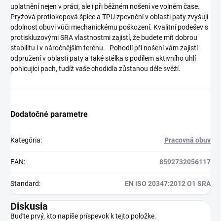
uplatnění nejen v práci, ale i při běžném nošení ve volném čase.
Pryžová protiokopová špice a TPU zpevnění v oblasti paty zvyšují
odolnost obuvi vůči mechanickému poškození. Kvalitní podešev s
protiskluzovými SRA vlastnostmi zajistí, že budete mít dobrou
stabilitu i v náročnějším terénu. Pohodlí při nošení vám zajistí
odpružení v oblasti paty a také stélka s podílem aktivního uhlí
pohlcující pach, tudíž vaše chodidla zůstanou déle svěží.
Dodatočné parametre
Kategória
:
Pracovná obuv
EAN
:
8592732056117
Standard
:
EN ISO 20347:2012 O1 SRA
Diskusia
Buďte prvý, kto napíše príspevok k tejto položke.