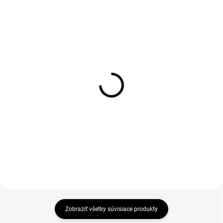
1-4 DNÍ ODOŠLEME
1-4 DNÍ ODOŠLEME
(>50 PÁR)
(>50 PÁR)
Kombinované rukavice
Povrstvené rukavice
CXS DINGO, vel. 12
BRITA BLACK, čierne
€1,51
€0,82
od
od €1,23 bez DPH
€0,67 bez DPH
Zobraziť všetky súvisiace produkty