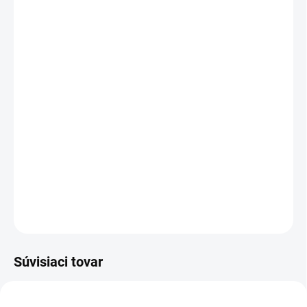
MÔŽEME DORUČIŤ DO:
13.8.2026
MOŽNOSTI DORUČENIA
−
+
Pridať do košíka
Zváracie rukavice s manžetou dlhou 15 cm, bavlnenou vložkou v
dlani a švy krytými žltou kožou.
Dĺžka rukavice: 35 cm.
DETAILNÉ INFORMÁCIE
OPÝTAŤ SA
STRÁŽIŤ
Súvisiaci tovar