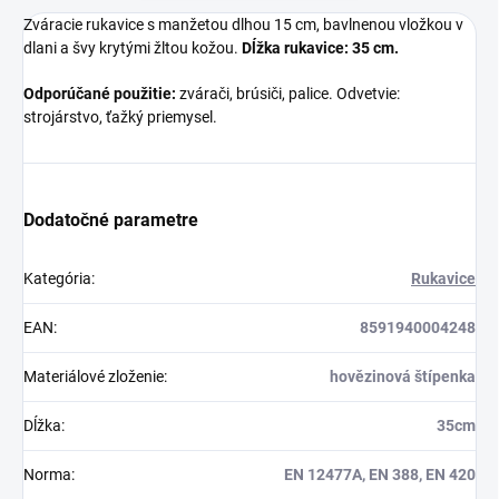
Zváracie rukavice s manžetou dlhou 15 cm, bavlnenou vložkou v
dlani a švy krytými žltou kožou.
Dĺžka rukavice: 35 cm.
Odporúčané použitie:
zvárači, brúsiči, palice. Odvetvie:
strojárstvo, ťažký priemysel.
Dodatočné parametre
Kategória
:
Rukavice
EAN
:
8591940004248
Materiálové zloženie
:
hovězinová štípenka
Dĺžka
:
35cm
Norma
:
EN 12477A, EN 388, EN 420