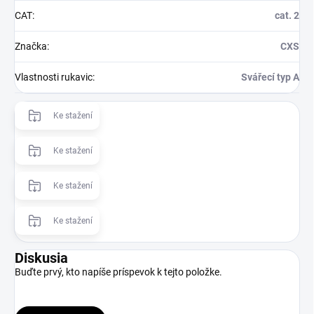
CAT
:
cat. 2
Značka
:
CXS
Vlastnosti rukavic
:
Svářecí typ A
Ke stažení
Ke stažení
Ke stažení
Ke stažení
Diskusia
Buďte prvý, kto napíše príspevok k tejto položke.