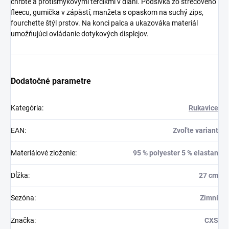
chrbte a protišmykovými terčíkmi v dlani.
Podšívka zo strečového
fleecu, gumička v zápästí, manžeta s opaskom na suchý zips,
fourchette štýl prstov.
Na konci palca a ukazováka materiál
umožňujúci ovládanie dotykových displejov.
Dodatočné parametre
Kategória
:
Rukavice
EAN
:
Zvoľte variant
Materiálové zloženie
:
95 % polyester 5 % elastan
Dĺžka
:
27 cm
Sezóna
:
Zimní
Značka
:
CXS