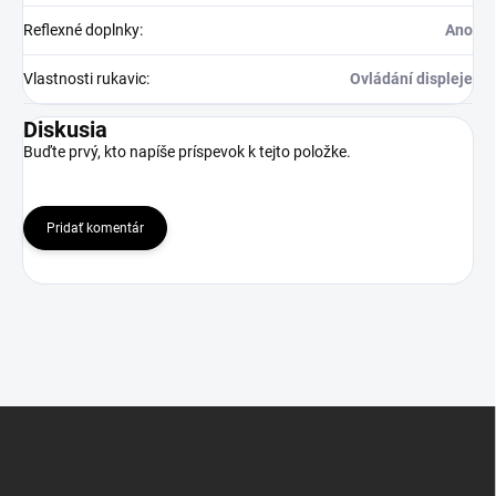
Reflexné doplnky
:
Ano
Vlastnosti rukavic
:
Ovládání displeje
Diskusia
Buďte prvý, kto napíše príspevok k tejto položke.
Pridať komentár
Z
á
p
ä