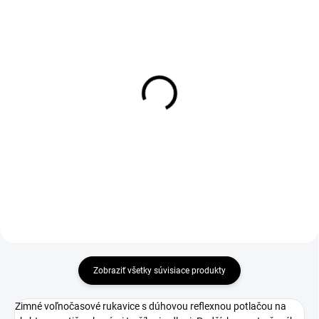
1-4 DNÍ ODOŠLEME
1-4 DNÍ ODOŠLEME
(>50 PÁR)
(>50 PÁR)
Rukavice CXS FURNY,
Rukavice HIVI,
kombinované
kombinované, žlto-
oranžové
€3,41
€3,41
€2,77 bez DPH
€2,77 bez DPH
Zobraziť všetky súvisiace produkty
Zimné voľnočasové rukavice s dúhovou reflexnou potlačou na