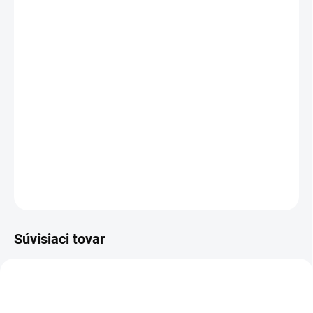
MÔŽEME DORUČIŤ DO:
ZVOĽTE VARIANT
MOŽNOSTI DORUČENIA
−
+
Pridať do košíka
Zimné voľnočasové rukavice s dúhovou reflexnou potlačou na
chrbte a protišmykovými terčíkmi v dlani.
DETAILNÉ INFORMÁCIE
OPÝTAŤ SA
STRÁŽIŤ
Súvisiaci tovar