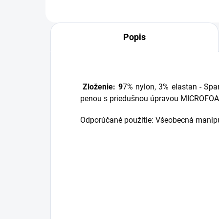
Popis
Zloženie: 9
7% nylon, 3% elastan - Span
penou s priedušnou úpravou MICROFOAM
Odporúčané použitie: Všeobecná manipul