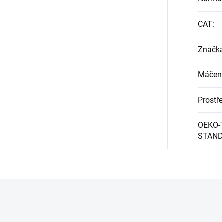
CAT
:
Značk
Máčen
Prostře
OEKO-
STAND