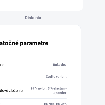
Diskusia
atočné parametre
ria
:
Rukavice
Zvoľte variant
97 % nylon, 3 % elastan -
álové zloženie
:
Spandex
:
EN 388, EN 420