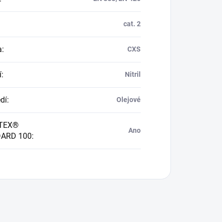
cat. 2
a
:
CXS
í
:
Nitril
dí
:
Olejové
TEX®
Ano
ARD 100
: