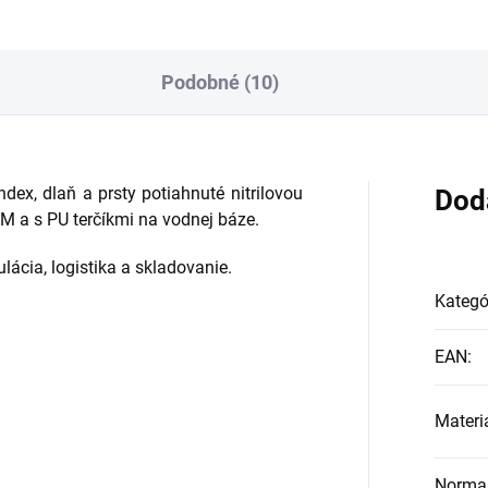
Podobné (10)
dex, dlaň a prsty potiahnuté nitrilovou
Dod
 a s PU terčíkmi na vodnej báze.
ácia, logistika a skladovanie.
Kategó
EAN
:
Materi
Norma