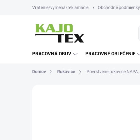
Prejsť
Vrátenie/výmena/reklamácie
Obchodné podmienky
na
obsah
PRACOVNÁ OBUV
PRACOVNÉ OBLEČENIE
Domov
Rukavice
Povrstvené rukavice NAPA, 
Neohodnotené
Podrobnosti hodn