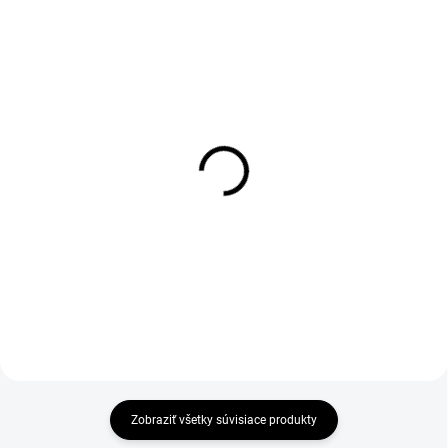
1-4 DNÍ ODOŠLEME
1-4 DNÍ ODOŠLEME
(>50 PÁR)
(>50 PÁR)
Protiporezové rukavice
Rukavice HIVI,
MAPA KRYTECH, biele
kombinované, žlto-
oranžové
€8,03
€3,41
€6,53 bez DPH
€2,77 bez DPH
Zobraziť všetky súvisiace produkty