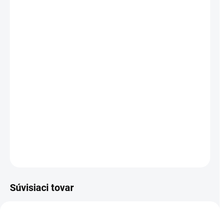
MÔŽEME DORUČIŤ DO:
ZVOĽTE VARIANT
MOŽNOSTI DORUČENIA
−
+
Pridať do košíka
>Bezšvové rukavice z jemného polyesterového úpletu, 3/4
potiahnuté latexovou penou, pružná manžeta.
DETAILNÉ INFORMÁCIE
OPÝTAŤ SA
STRÁŽIŤ
Súvisiaci tovar