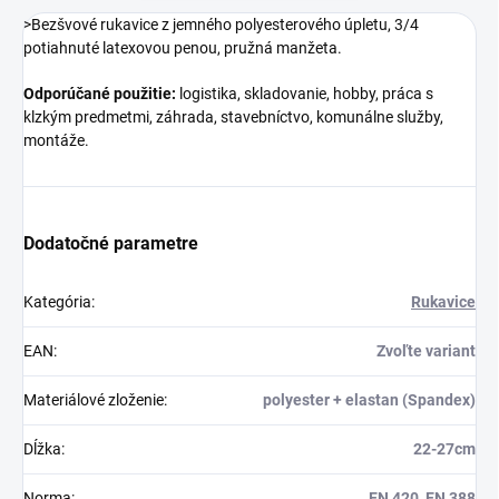
>Bezšvové rukavice z jemného polyesterového úpletu, 3/4
potiahnuté latexovou penou, pružná manžeta.
Odporúčané použitie:
logistika, skladovanie, hobby, práca s
klzkým predmetmi, záhrada, stavebníctvo, komunálne služby,
montáže.
Dodatočné parametre
Kategória
:
Rukavice
EAN
:
Zvoľte variant
Materiálové zloženie
:
polyester + elastan (Spandex)
Dĺžka
:
22-27cm
Norma
:
EN 420, EN 388