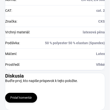
CAT
:
cat. 2
Značka
:
CXS
Vrchný materiál
:
latexová pěna
Podšívka
:
50 % polyester 50 % elastan (Spandex)
Máčení
:
Latex
Prostředí
:
Vlhké
Diskusia
Buďte prvý, kto napíše príspevok k tejto položke.
Pridať komentár