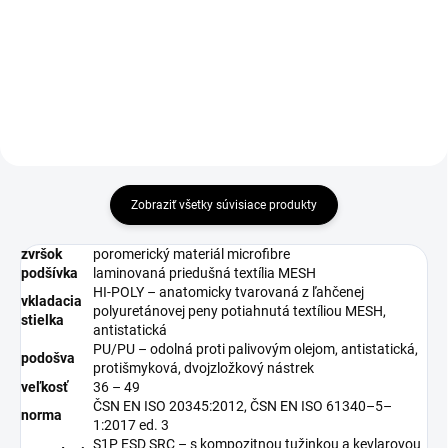
€1,87 bez DPH
Do košíka
Zobraziť všetky súvisiace produkty
zvršok
poromerický materiál microfibre
podšívka
laminovaná priedušná textília MESH
HI-POLY – anatomicky tvarovaná z ľahčenej
vkladacia
polyuretánovej peny potiahnutá textíliou MESH,
stielka
antistatická
PU/PU – odolná proti palivovým olejom, antistatická,
podošva
protišmyková, dvojzložkový nástrek
veľkosť
36 – 49
ČSN EN ISO 20345:2012, ČSN EN ISO 61340–5–
norma
1:2017 ed. 3
S1P ESD SRC – s kompozitnou tužinkou a kevlarovou