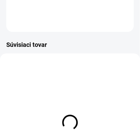
DETAILNÉ INFORMÁCIE
OPÝTAŤ SA
STRÁŽIŤ
Súvisiaci tovar
DO 1-4 PRACOVNÝCH DNÍ ODOŠLEME
1-3 DNÍ ODOŠLEME
(39 KS)
(10 KS)
D-SOLE Insole
Kefa drevenná na
leštenie
€2,69
€2,30
€2,19 bez DPH