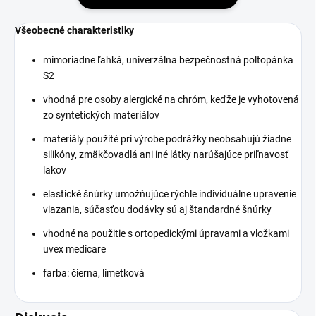
Všeobecné charakteristiky
mimoriadne ľahká, univerzálna bezpečnostná poltopánka
S2
vhodná pre osoby alergické na chróm, keďže je vyhotovená
zo syntetických materiálov
materiály použité pri výrobe podrážky neobsahujú žiadne
silikóny, zmäkčovadlá ani iné látky narúšajúce priľnavosť
lakov
elastické šnúrky umožňujúce rýchle individuálne upravenie
viazania, súčasťou dodávky sú aj štandardné šnúrky
vhodné na použitie s ortopedickými úpravami a vložkami
uvex medicare
farba: čierna, limetková