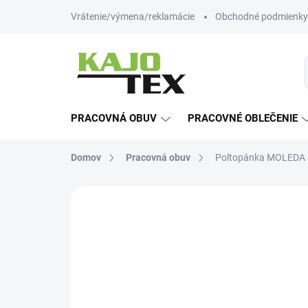
Prejsť
Vrátenie/výmena/reklamácie
Obchodné podmienky
na
obsah
PRACOVNÁ OBUV
PRACOVNÉ OBLEČENIE
Domov
Pracovná obuv
Poltopánka MOLEDA S
Neohodnotené
Podrobnosti hodn