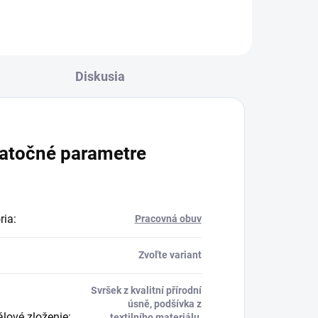
Diskusia
atočné parametre
ria
:
Pracovná obuv
Zvoľte variant
Svršek z kvalitní přírodní
úsně, podšívka z
álové zloženie
:
textilního materiálu,