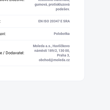
gumová, protiskluzová
podešev.
:
EN ISO 20347 E SRA
uvi
:
Polobotka
Moleda a.s., Havlíčkovo
náměstí 189/2, 130 00,
e / Dodavatel
:
Praha 3,
obchod@moleda.cz