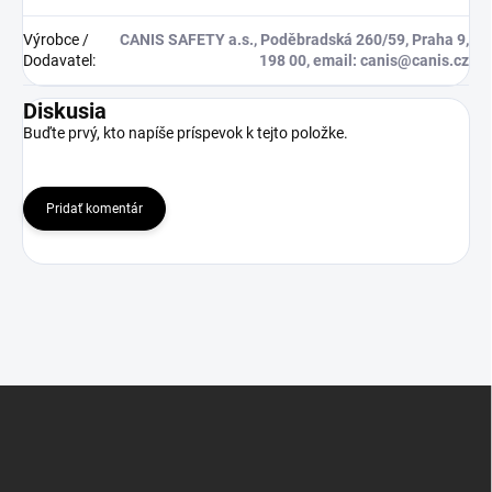
Výrobce /
CANIS SAFETY a.s., Poděbradská 260/59, Praha 9,
Dodavatel
:
198 00, email: canis@canis.cz
Diskusia
Buďte prvý, kto napíše príspevok k tejto položke.
Pridať komentár
Z
á
p
ä