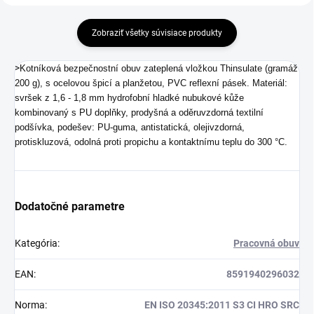
Zobraziť všetky súvisiace produkty
>
Kotníková bezpečnostní obuv zateplená vložkou Thinsulate (gramáž
200 g), s ocelovou špicí a planžetou, PVC reflexní pásek. Materiál:
svršek z 1,6 - 1,8 mm hydrofobní hladké nubukové kůže
kombinovaný s PU doplňky, prodyšná a oděruvzdorná textilní
podšívka, podešev: PU-guma, antistatická, olejivzdorná,
protiskluzová, odolná proti propichu a kontaktnímu teplu do 300 °C.
Dodatočné parametre
Kategória
:
Pracovná obuv
EAN
:
8591940296032
Norma
:
EN ISO 20345:2011 S3 CI HRO SRC