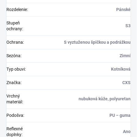
Rozdelenie
:
Pánské
Stupeň
S3
ochrany
:
Ochrana
:
S vyztuženou špičkou a podrážkou
Sezóna
:
Zimní
Typ obuvi
:
Kotníková
Značka
:
CXS
Vrchný
nubuková kůže, polyuretan
materiál
:
Podošva
:
PU – guma
Reflexné
Ano
doplnky
: