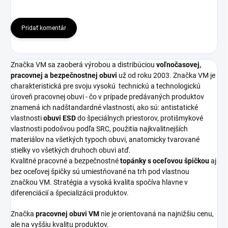
Pridať komentár
Značka VM sa zaoberá výrobou a distribúciou
voľnočasovej,
pracovnej a bezpečnostnej obuvi
už od roku 2003. Značka VM je
charakteristická pre svoju vysokú
technickú a technologickú
úroveň pracovnej obuvi - čo v prípade predávaných produktov
znamená ich nadštandardné vlastnosti, ako sú: antistatické
vlastnosti
obuvi ESD
do špeciálnych priestorov, protišmykové
vlastnosti podošvou podľa SRC, použitia najkvalitnejších
materiálov na všetkých typoch obuvi, anatomicky tvarované
stielky vo všetkých druhoch obuvi atď.
Kvalitné pracovné a bezpečnostné
topánky s oceľovou špičkou
aj
bez oceľovej špičky sú umiestňované na trh pod vlastnou
značkou VM. Stratégia a vysoká kvalita spočíva hlavne v
diferenciácií a špecializácii produktov.
Značka
pracovnej obuvi VM
nie je orientovaná na najnižšiu cenu,
ale na vyššiu kvalitu produktov.