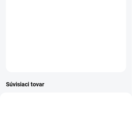
MOŽNOSTI DORUČENIA
−
+
Pridať do košíka
Členková bezpečnostná obuv - celokožená
DETAILNÉ INFORMÁCIE
OPÝTAŤ SA
STRÁŽIŤ
Súvisiaci tovar