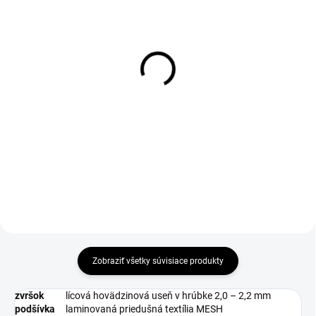
DO 1-4 PRACOVNÝCH DNÍ ODOŠLEME
DO 1-4 PRACOVNÝCH DNÍ ODOŠLEME
(19 KS)
(>50 KS)
WARRIOR Insole
THERMA Insole 36-46
€3,06
€1,90
€2,49 bez DPH
€1,54 bez DPH
Do košíka
Zobraziť všetky súvisiace produkty
zvršok
lícová hovädzinová useň v hrúbke 2,0 – 2,2 mm
podšívka
laminovaná priedušná textília MESH