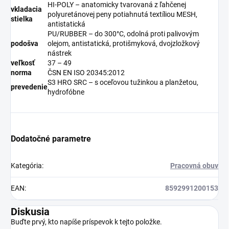
HI-POLY – anatomicky tvarovaná z ľahčenej
vkladacia
polyuretánovej peny potiahnutá textíliou MESH,
stielka
antistatická
PU/RUBBER – do 300°C, odolná proti palivovým
podošva
olejom, antistatická, protišmyková, dvojzložkový
nástrek
veľkosť
37 – 49
norma
ČSN EN ISO 20345:2012
S3 HRO SRC – s oceľovou tužinkou a planžetou,
prevedenie
hydrofóbne
Dodatočné parametre
Kategória
:
Pracovná obuv
EAN
:
8592991200153
Diskusia
Buďte prvý, kto napíše príspevok k tejto položke.